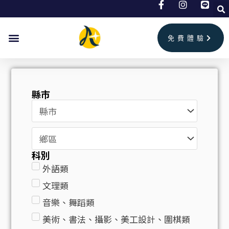
跳
至
主
免費體驗
要
內
容
縣市
科別
外語類
文理類
音樂、舞蹈類
美術、書法、攝影、美工設計、圍棋類