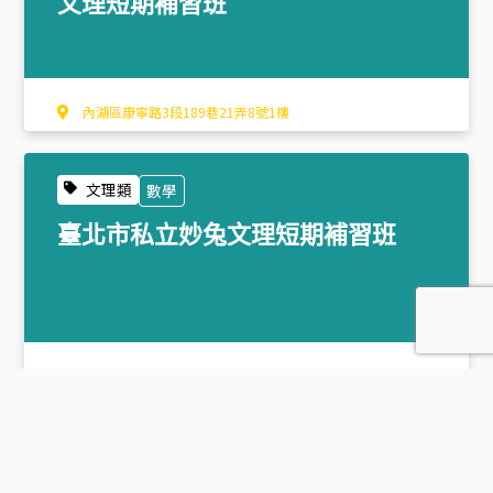
文理短期補習班
內湖區康寧路3段189巷21弄8號1樓
文理類
數學
臺北市私立妙兔文理短期補習班
大同區迪化街2段68號1樓
文理類
美語