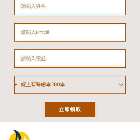
Name
Email
Phone
Type
立即領取