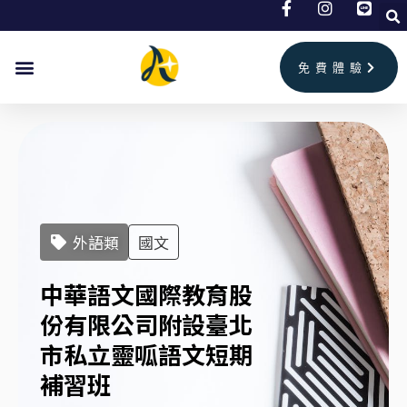
跳
至
主
免費體驗
要
內
容
外語類
國文
中華語文國際教育股
份有限公司附設臺北
市私立靈呱語文短期
補習班