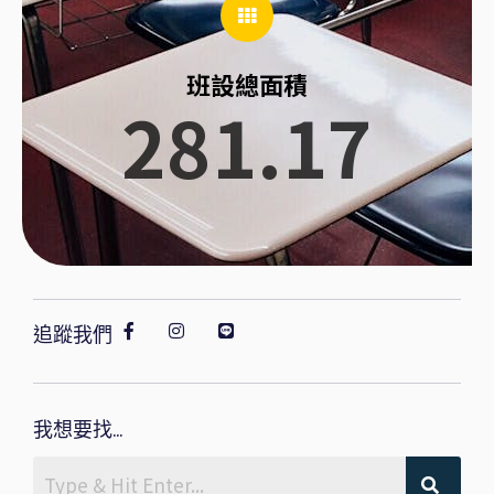
班設總面積
281.17
追蹤我們
我想要找...