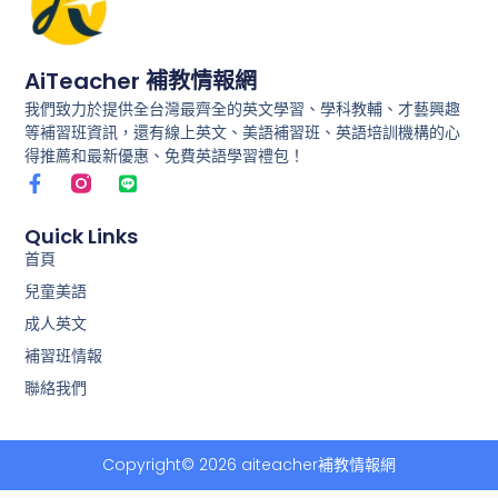
AiTeacher 補教情報網
我們致力於提供全台灣最齊全的英文學習、學科教輔、才藝興趣
等補習班資訊，還有線上英文、美語補習班、英語培訓機構的心
得推薦和最新優惠、免費英語學習禮包！
F
L
a
i
c
n
e
e
Quick Links
b
首頁
o
兒童美語
o
k
成人英文
-
f
補習班情報
聯絡我們
Copyright© 2026 aiteacher補教情報網