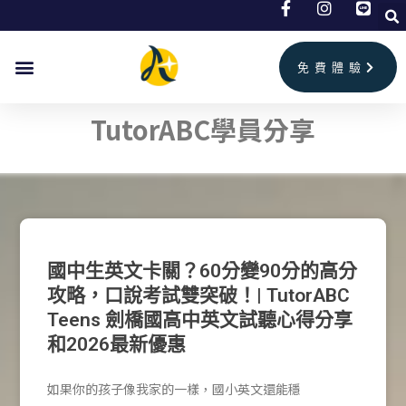
跳
至
主
免費體驗
要
TutorABC學員分享
內
容
國中生英文卡關？60分變90分的高分
攻略，口說考試雙突破！| TutorABC
Teens 劍橋國高中英文試聽心得分享
和2026最新優惠
如果你的孩子像我家的一樣，國小英文還能穩