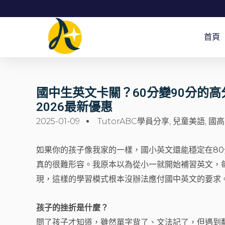
跳
至
首頁
主
要
內
容
國中生英文卡關？60分變90分的高分攻
2026最新優惠
2025-01-09
TutorABC學員分享
,
兒童美語
,
國高中
如果你的孩子像我家的一樣，國小英文還能穩定在80
真的很難形容。我原本以為從小一就開始補習英文，
現，這樣的學習模式根本沒辦法應付國中英文的要求
孩子的挫折是什麼？
問了孩子才知道，雖然單字背了、文法記了，但遇到