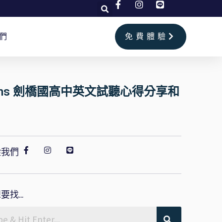
們
免費體驗
eens 劍橋國高中英文試聽心得分享和
蹤我們
要找...