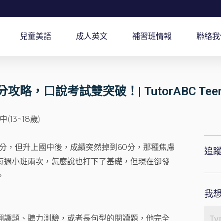
兒童美語
成人英文
補習班情報
聯絡我
略，口說考試雙突破！| TutorABC T
(13~18歲)
分，但升上國中後，成績突然掉到60分，那種焦慮
追
每週小班兩次，怎麼說也打下了基礎，但現在卻發
。
我想
翻譯題、聽力測驗，或者長句型的閱讀題，他完全