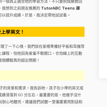
到一個真正適合他的學習方法，不只要把成績救回
，我想到之前朋友推薦的
TutorABC Teens 課
可以提升成績。於是，我決定帶他試試看。
愛上學英文！
整理了一下心情，我們就在家裡準備好平板和耳機等
上課程，怕他因為害羞不敢開口，也怕線上的互動
整個體驗真的超出預期！
了孩子的背景和需求。我告訴她，孩子在小學的英文成
績滑落到 60 分左右，最重要的是，他幾乎沒什
很有耐心地聽完，建議我們試聽一堂偏重實用對話和