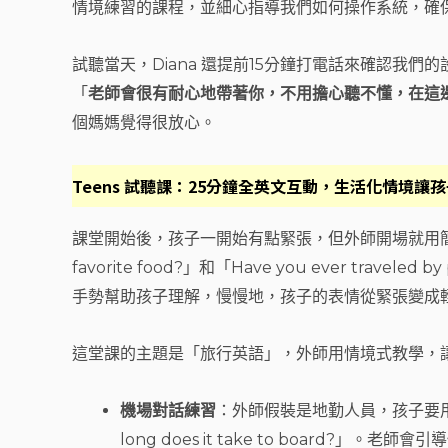
情境練習的課程，並細心指導我們如何操作系統，確
試聽當天，Diana 還提前15分鐘打電話來確認我
「
老師會很有耐心地帶著你，不用擔心聽不懂，在這
個媽媽覺得很放心。
Teens 試聽課：25分鐘全英文互動，生活化情境讓
課堂開始後，孩子一開始有點緊張，但外師開場就用簡單的
favorite food?」和「Have you ever trav
手勢幫助孩子理解，慢慢地，孩子的表情從緊張變成
這堂課的主題是「旅行英語」，外師用情境式教學，
機場對話練習
：外師假裝是地勤人員，孩子要用英文詢
long does it take to board?