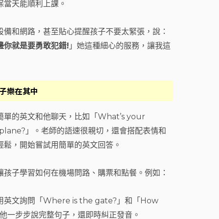
保當天能順利上課。
們的設備和網路，甚至貼心提醒孩子不要太緊張，說：
邊你就是要勇敢犯錯!
」她這種細心的服務，讓我這
孩子樂在其中
英文和他聊天，比如「What’s your
eled by plane?」。老師的語速很親切，還會搭配表情和
輕鬆，開始嘗試用簡單的英文回答。
讓孩子學習如何在機場問路、購票和點餐。例如：
問「Where is the gate?」和「How
」。老師會引導他一步步說完整句子，還即時糾正發音。