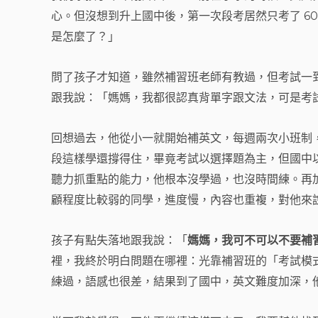
心。但沒想到升上國中後，第一次段考居然只考了 6
是怎麼了？」
問了孩子才知道，雖然補習班老師有教過，但考試一
跟我說：「媽媽，我都很認真背單字跟文法，可是考
回想過去，他從小一就開始補英文，每週兩次小班制，一
段這樣學還撐得住，畢竟考試以選擇題為主，但國中
聽力抓重點的能力，他根本沒學過，也沒時間練。再加
顧程度比較弱的同學，進度慢，內容也重複，對他來
孩子有點失落地跟我說：「
媽媽，我可不可以不要補
裡，我終於明白問題在哪裡：光靠補習班的「考試模
練過，語感也很差，結果到了國中，英文難度加深，