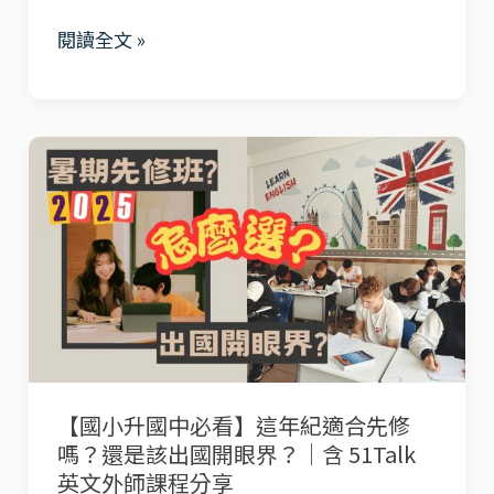
必
懶
閱讀全文 »
看！
人
一
包
對
【國
一
小
線
升
上
國
美
中
語
必
課
看】
程，
這
讓
【國小升國中必看】這年紀適合先修
年
孩
嗎？還是該出國開眼界？｜含 51Talk
紀
子
英文外師課程分享