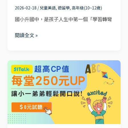
適
在
2026-02-18
/
兒童美語
,
遊留學
,
高年級(10~12歲)
合
家
先
就
國小升國中，是孩子人生中第一個「學習轉彎
修
能
閱讀全文 »
嗎？
接
還
軌
是
國
該
際
每
出
堂
國
250
開
超
眼
高
界？
CP
｜
值
含
的