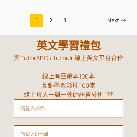
說
考
1
2
3
Next
→
試
雙
突
英文學習禮包
破！|
與TutorABC / tutorJr 線上英文平台合作
TutorABC
Teens
線上有聲繪本100本
劍
互動學習影片 100堂
橋
線上真人一對一外師語言分析 1堂
國
Name
高
中
英
Email
文