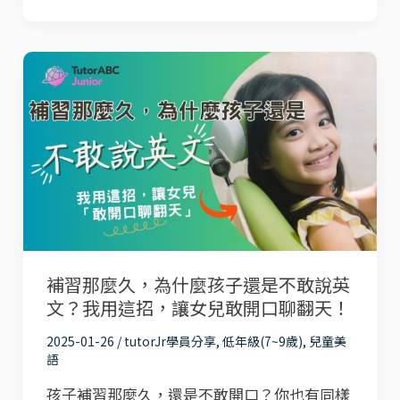
床！
公
爸
開
補
媽
習
一
那
定
麼
要
久，
知
為
道
什
的
麼
5
補習那麼久，為什麼孩子還是不敢說英
孩
招
文？我用這招，讓女兒敢開口聊翻天！
子
防
還
2025-01-26
/
tutorJr學員分享
,
低年級(7~9歲)
,
兒童美
疫
語
是
對
孩子補習那麼久，還是不敢開口？你也有同樣
不
策，