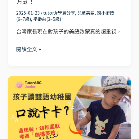
方式！
聊
教
2025-01-23
/
tutorJr學員分享
,
兒童美語
,
國小銜接
翻
學
(6~7歲)
,
學齡前(3~5歲)
天！
vs.
台灣家長現在對孩子的美語啟蒙真的超重視，
中
師
閱讀全文 »
授
課
大
孩
解
子
析，
讀
幫
雙
孩
語
子
幼
找
稚