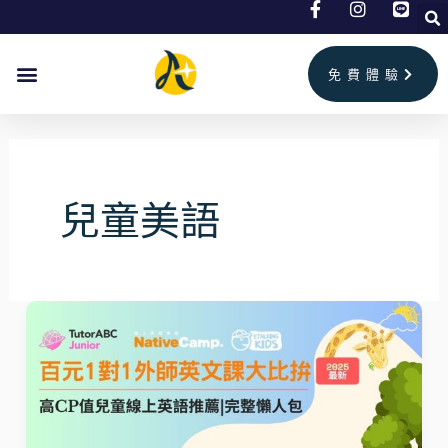
跳
文
至
章
主
分
免費體驗
要
頁
內
容
兒童美語
2026
最
新
百
元