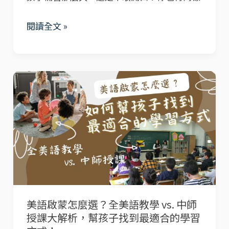
敢
讓
閱讀全文 »
說
孩
英
子
文？
健
我
美
康
用
語
上
這
啟
學、
招，
蒙
不
讓
怎
落
女
麼
後！
兒
選？
敢
全
美語啟蒙怎麼選？全美語教學 vs. 中師
開
美
授課大解析，幫孩子找到最適合的學習
口
語