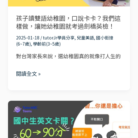
到
園，
最
孩子讀雙語幼稚園，口說卡卡？我們這
口
適
樣做，讓她幼稚園就考過劍橋英檢！
說
合
卡
2025-01-18
/
tutorJr學員分享
,
兒童美語
,
國小銜接
的
(6~7歲)
,
學齡前(3~5歲)
卡？
學
對台灣家長來說，選幼稚園真的就像打人生的
我
習
們
方
閱讀全文 »
這
式！
樣
做，
讓
國
她
中
幼
生
稚
英