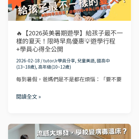
期
遊
學】
🔥【2026英美暑期遊學】給孩子最不一
給
樣的夏天！限時早鳥優惠💡遊學行程
孩
+學員心得全公開
子
2026-02-18
/
tutorJr學員分享
,
兒童美語
,
國高中
最
(13~18歲)
,
高年級(10~12歲)
不
每到暑假，爸媽們是不是都在煩惱：「要不要
一
樣
閱讀全文 »
的
夏
天！
開
限
學
時