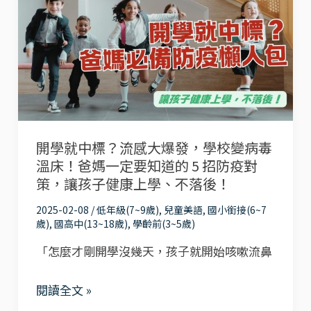
就
早
中
鳥
標？
優
流
惠
感
💡
大
遊
開學就中標？流感大爆發，學校變病毒
爆
學
溫床！爸媽一定要知道的 5 招防疫對
發，
行
策，讓孩子健康上學、不落後！
學
程
2025-02-08
/
低年級(7~9歲)
,
兒童美語
,
國小銜接(6~7
校
+學
歲)
,
國高中(13~18歲)
,
學齡前(3~5歲)
變
員
「怎麼才剛開學沒幾天，孩子就開始咳嗽流鼻
病
心
毒
得
閱讀全文 »
溫
全