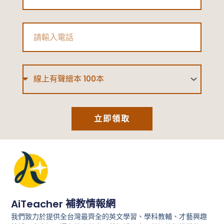
試
聽
Phone
心
得
分
Type
享
和
2026
立即領取
最
新
優
惠
AiTeacher 補教情報網
我們致力於提供全台灣最齊全的英文學習、學科教輔、才藝興趣