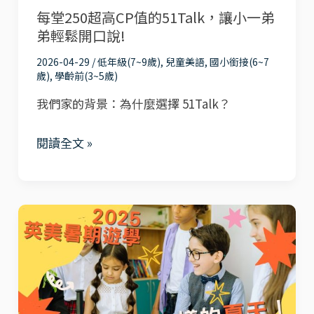
51Talk
每堂250超高CP值的51Talk，讓小一弟
51Talk，
弟輕鬆開口說!
英
讓
文
小
2026-04-29
/
低年級(7~9歲)
,
兒童美語
,
國小銜接(6~7
歲)
,
學齡前(3~5歲)
外
一
師
我們家的背景：為什麼選擇 51Talk？
弟
課
弟
閱讀全文 »
程
輕
分
鬆
享
開
口
🔥
說!
【2026
英
美
暑