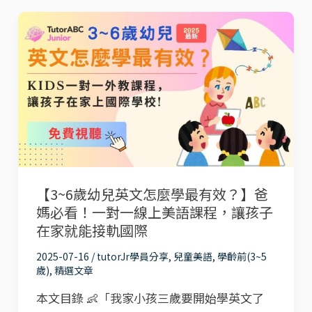
兒
【3~6
童
歲
線
幼
上
兒
英
英
語
文
推
怎
薦
麼
NativeCamp、
【3~6歲幼兒英文怎麼學最有效？】爸
學
Etalking
媽必看！一對一線上美語課程，讓孩子
最
Kids、
在家就能接軌國際
有
tutorJr
2025-07-16
/
tutorJr學員分享
,
兒童美語
,
學齡前(3~5
效？】
Kids
歲)
,
精選文章
爸
完
本文目錄 👶「我家小孩三歲要開始學英文了
媽
整