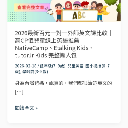
一
對
一
2026最新百元一對一外師英文課比較｜
外
高CP值兒童線上英語推薦
師
NativeCamp、Etalking Kids、
英
tutorJr Kids 完整懶人包
文
2026-02-18
/
低年級(7~9歲)
,
兒童美語
,
國小銜接(6~7
課
歲)
,
學齡前(3~5歲)
比
身為台灣爸媽，說真的，我們都很清楚英文的
較
[…]
｜
高
閱讀全文 »
CP
值