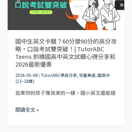
園
文
就
卡
考
關？
過
60
國中生英文卡關？60分變90分的高分攻
劍
分
略，口說考試雙突破！| TutorABC
橋
變
Teens 劍橋國高中英文試聽心得分享和
英
90
2026最新優惠
檢！
分
2026-05-08
/
TutorABC學員分享
,
兒童美語
,
國高中
的
(13~18歲)
高
如果你的孩子像我家的一樣，國小英文還能穩
分
攻
閱讀全文 »
略，
口