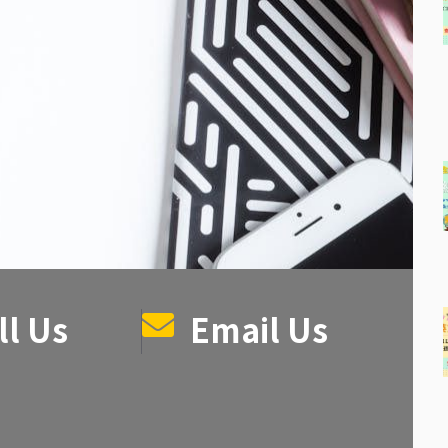
ll Us
Email Us