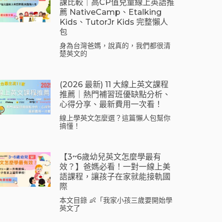
課比較｜高CP值兒童線上英語推
薦 NativeCamp、Etalking
Kids、tutorJr Kids 完整懶人
包
身為台灣爸媽，說真的，我們都很清
楚英文的
(2026 最新) 11 大線上英文課程
推薦｜熱門補習班優缺點分析、
心得分享、最新費用一次看！
線上學英文怎麼選？這篇懶人包幫你
搞懂！
【3~6歲幼兒英文怎麼學最有
效？】爸媽必看！一對一線上美
語課程，讓孩子在家就能接軌國
際
本文目錄 👶「我家小孩三歲要開始學
英文了