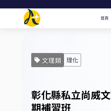
跳
至
首頁
主
要
內
容
文理類
理化
彰化縣私立尚威文
期補習班