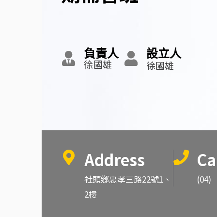
負責人
設立人
徐國雄
徐國雄
Address
Ca
社頭鄉忠孝三路22號1、
(04)
2樓