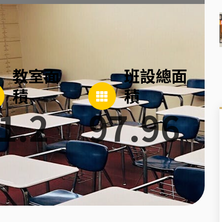
教室面
班設總面
積
積
1.2
97.96