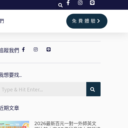
們
免費體驗
追蹤我們
我想要找...
近期文章
2026最新百元一對一外師英文