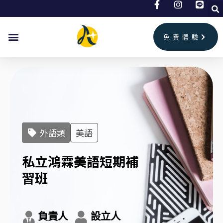
跳
至
主
免費體驗
要
內
容
外語類
美語
私立鴻霖美語短期補
習班
負責人
設立人