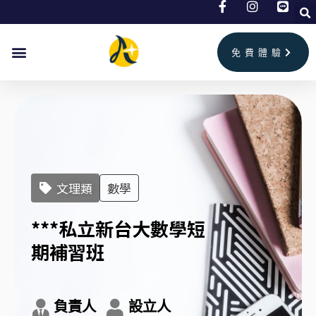
跳
至
主
免費體驗
要
內
容
文理類
數學
***私立新台大數學短
期補習班
負責人
設立人