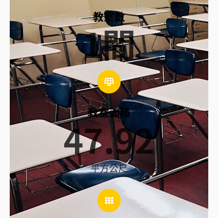
教室數
1
間
教室面積
47.92
平方公尺