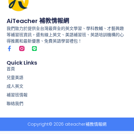
AiTeacher 補教情報網
我們致力於提供全台灣最齊全的英文學習、學科教輔、才藝興趣
等補習班資訊，還有線上英文、美語補習班、英語培訓機構的心
得推薦和最新優惠、免費英語學習禮包！
F
L
a
i
c
n
e
e
Quick Links
b
首頁
o
兒童美語
o
k
成人英文
-
f
補習班情報
聯絡我們
Copyright© 2026 aiteacher補教情報網