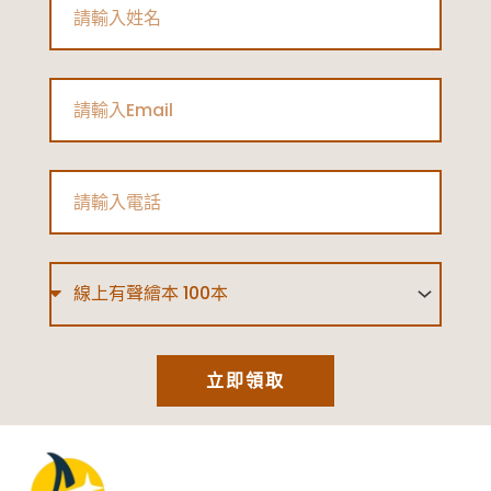
Name
Email
Phone
Type
立即領取