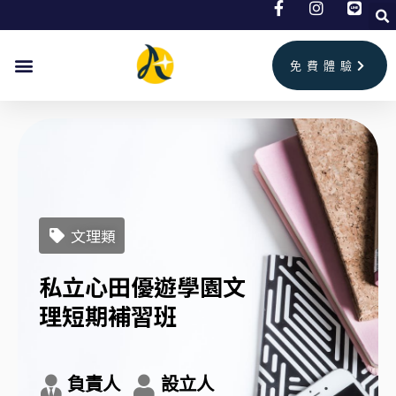
跳
至
主
免費體驗
要
內
容
文理類
私立心田優遊學園文
理短期補習班
負責人
設立人