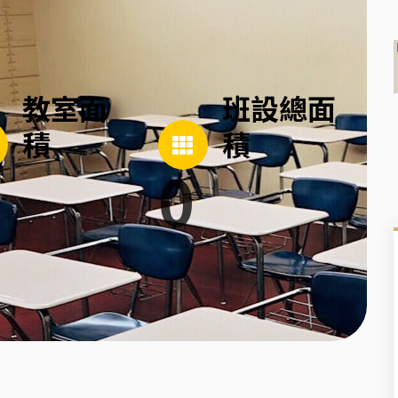
教室面
班設總面
積
積
0