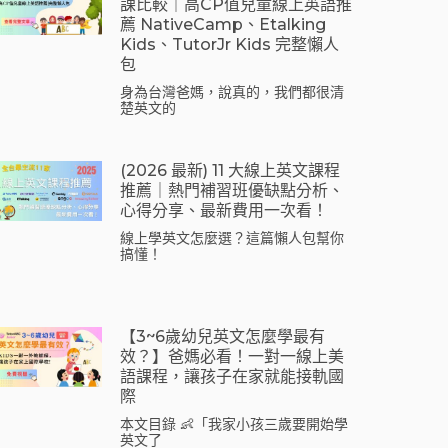
課比較｜高CP值兒童線上英語推
薦 NativeCamp、Etalking
Kids、tutorJr Kids 完整懶人
包
身為台灣爸媽，說真的，我們都很清
楚英文的
(2026 最新) 11 大線上英文課程
推薦｜熱門補習班優缺點分析、
心得分享、最新費用一次看！
線上學英文怎麼選？這篇懶人包幫你
搞懂！
【3~6歲幼兒英文怎麼學最有
效？】爸媽必看！一對一線上美
語課程，讓孩子在家就能接軌國
際
本文目錄 👶「我家小孩三歲要開始學
英文了