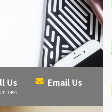
ll Us
Email Us
201-1490