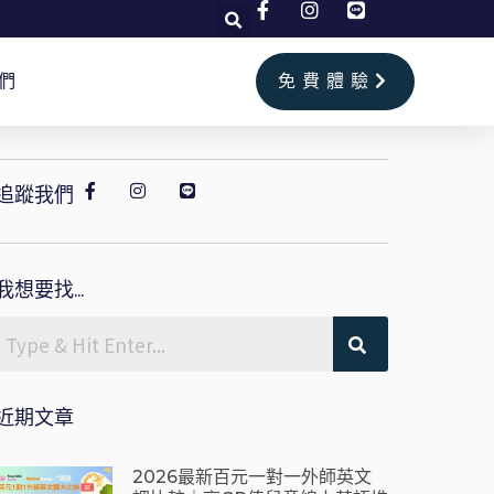
們
免費體驗
追蹤我們
我想要找...
近期文章
2026最新百元一對一外師英文