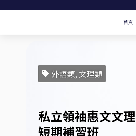
跳
至
首頁
主
要
內
容
外語類, 文理類
私立領袖惠文文理
短期補習班