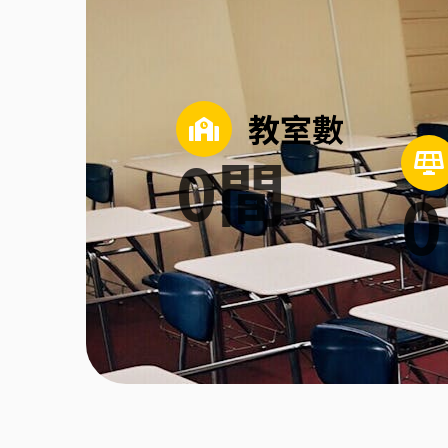
教室數
0
間
0