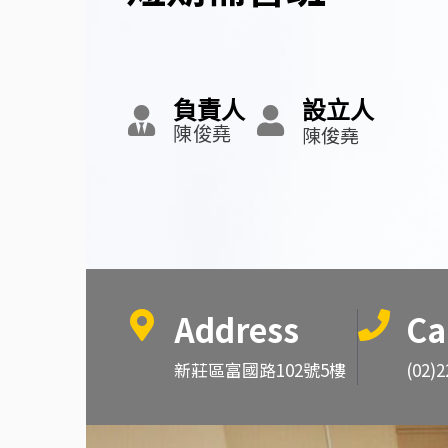
負責人
設立人
陳俊堯
陳俊堯
Address
Ca
新莊區富國路102號5樓
(02)2