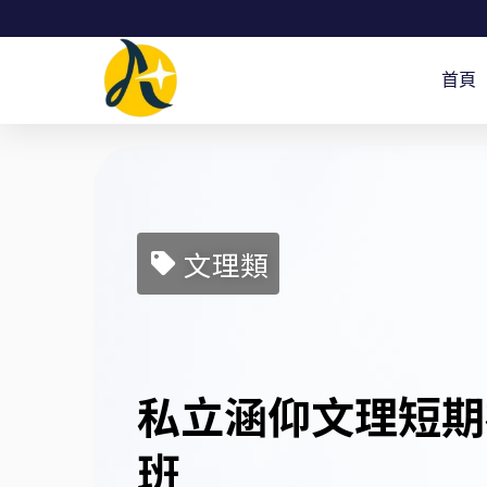
跳
至
首頁
主
要
內
容
文理類
私立涵仰文理短期
班