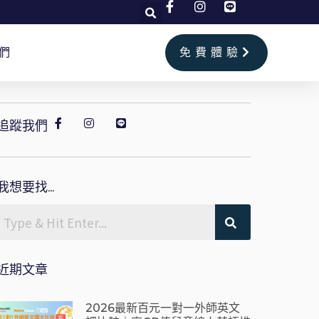
們
免費體驗
追蹤我們
我想要找...
近期文章
2026最新百元一對一外師英文