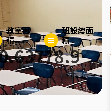
教室面
班設總面
積
積
0.637
78.9