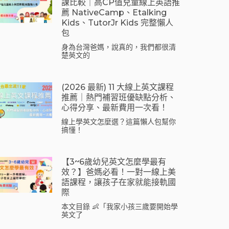
課比較｜高CP值兒童線上英語推
薦 NativeCamp、Etalking
Kids、tutorJr Kids 完整懶人
包
身為台灣爸媽，說真的，我們都很清
楚英文的
(2026 最新) 11 大線上英文課程
推薦｜熱門補習班優缺點分析、
心得分享、最新費用一次看！
線上學英文怎麼選？這篇懶人包幫你
搞懂！
【3~6歲幼兒英文怎麼學最有
效？】爸媽必看！一對一線上美
語課程，讓孩子在家就能接軌國
際
本文目錄 👶「我家小孩三歲要開始學
英文了