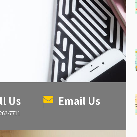
ll Us
Email Us
263-7711