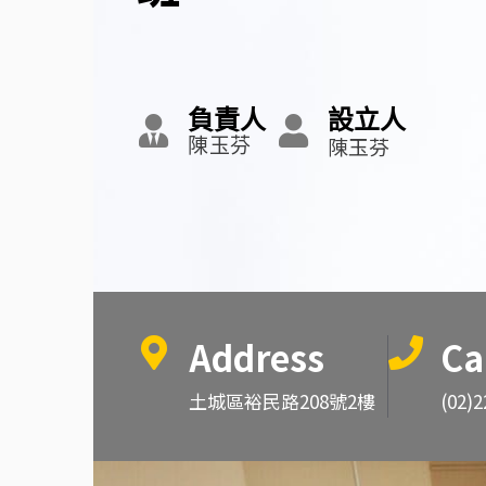
負責人
設立人
陳玉芬
陳玉芬
Address
Ca
土城區裕民路208號2樓
(02)2