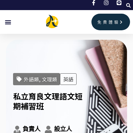
跳
至
主
免費體驗
要
內
容
外語類, 文理類
英語
私立育良文理語文短
期補習班
負責人
設立人