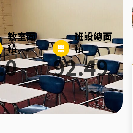
教室面
班設總面
積
積
.0
92.49