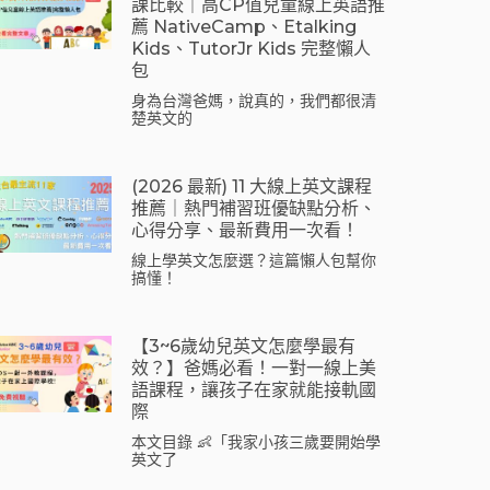
課比較｜高CP值兒童線上英語推
薦 NativeCamp、Etalking
Kids、tutorJr Kids 完整懶人
包
身為台灣爸媽，說真的，我們都很清
楚英文的
(2026 最新) 11 大線上英文課程
推薦｜熱門補習班優缺點分析、
心得分享、最新費用一次看！
線上學英文怎麼選？這篇懶人包幫你
搞懂！
【3~6歲幼兒英文怎麼學最有
效？】爸媽必看！一對一線上美
語課程，讓孩子在家就能接軌國
際
本文目錄 👶「我家小孩三歲要開始學
英文了