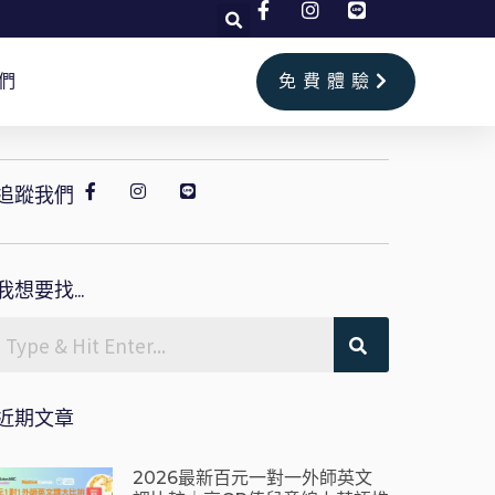
們
免費體驗
追蹤我們
我想要找...
近期文章
2026最新百元一對一外師英文