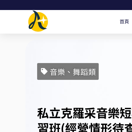
跳
至
首頁
主
要
內
容
音樂、舞蹈類
私立克羅采音樂短
習班(經營情形待查