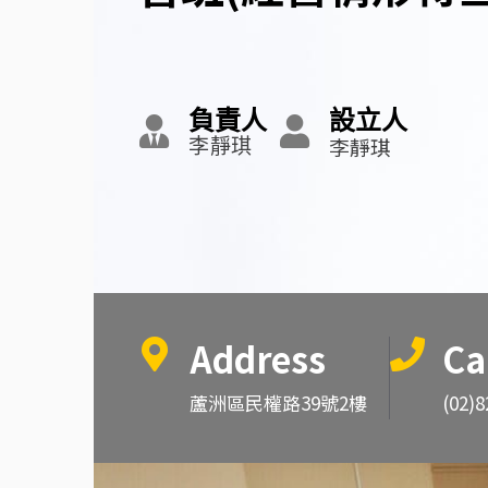
負責人
設立人
李靜琪
李靜琪
Address
Ca
蘆洲區民權路39號2樓
(02)