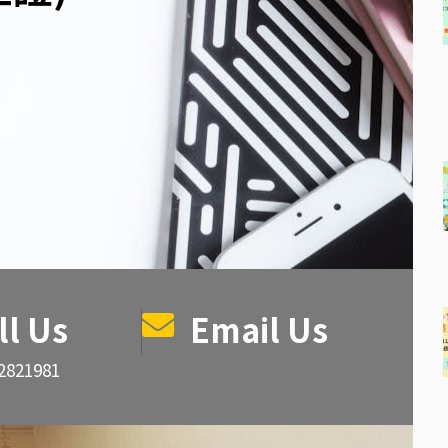
ll Us
Email Us
82821981