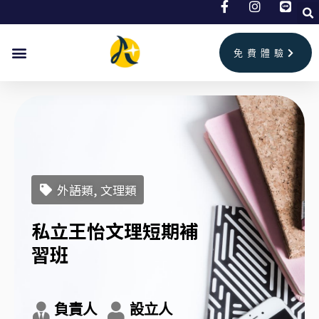
跳
至
主
免費體驗
要
內
容
外語類, 文理類
私立王怡文理短期補
習班
負責人
設立人