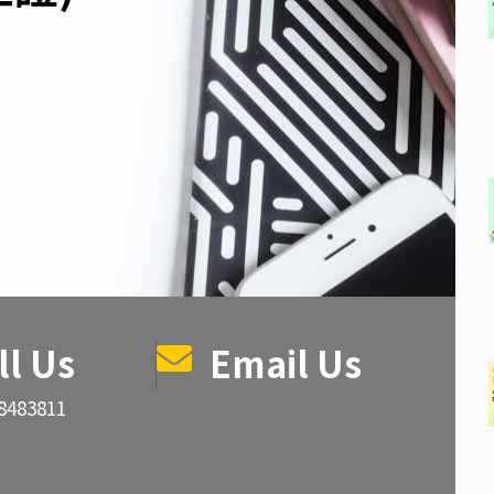
ll Us
Email Us
28483811