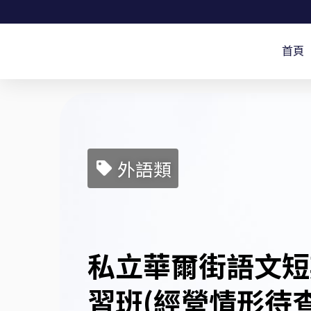
跳
至
首頁
主
要
內
容
外語類
私立華爾街語文短
習班(經營情形待查