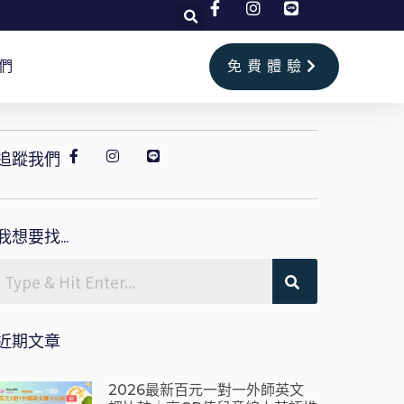
們
免費體驗
追蹤我們
我想要找...
近期文章
2026最新百元一對一外師英文