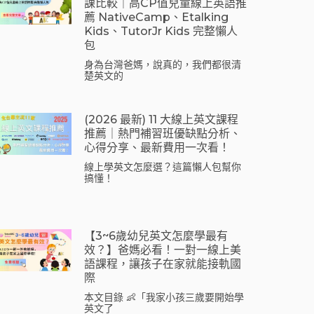
課比較｜高CP值兒童線上英語推
薦 NativeCamp、Etalking
Kids、tutorJr Kids 完整懶人
包
身為台灣爸媽，說真的，我們都很清
楚英文的
(2026 最新) 11 大線上英文課程
推薦｜熱門補習班優缺點分析、
心得分享、最新費用一次看！
線上學英文怎麼選？這篇懶人包幫你
搞懂！
【3~6歲幼兒英文怎麼學最有
效？】爸媽必看！一對一線上美
語課程，讓孩子在家就能接軌國
際
本文目錄 👶「我家小孩三歲要開始學
英文了