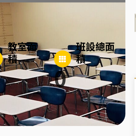
教室面
班設總面
積
積
0