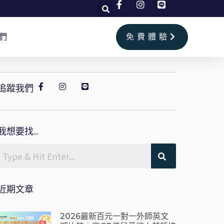
們
免費體驗
追蹤我們
我想要找...
近期文章
2026最新百元一對一外師英文