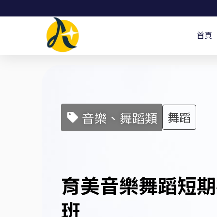
跳
至
首頁
主
要
內
容
音樂、舞蹈類
舞蹈
育美音樂舞蹈短期
班