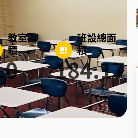
教室面
班設總面
積
積
.0
184.17