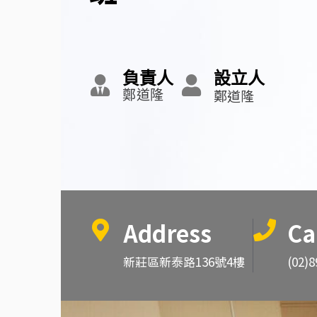
負責人
設立人
鄭道隆
鄭道隆
Address
Ca
新莊區新泰路136號4樓
(02)