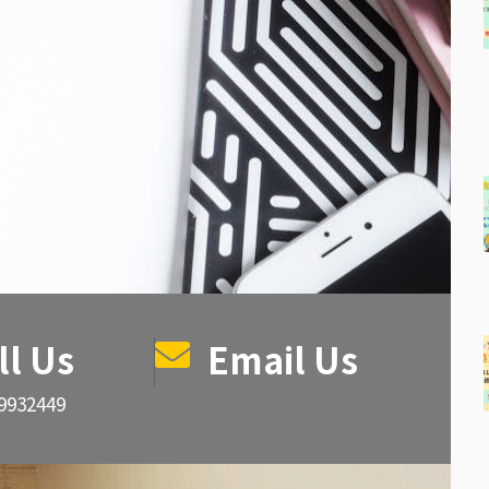
ll Us
Email Us
89932449