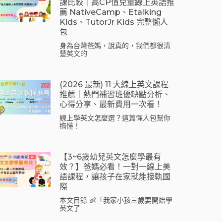
課比較｜高CP值兒童線上英語推
薦 NativeCamp、Etalking
Kids、tutorJr Kids 完整懶人
包
身為台灣爸媽，說真的，我們都很清
楚英文的
(2026 最新) 11 大線上英文課程
推薦｜熱門補習班優缺點分析、
心得分享、最新費用一次看！
線上學英文怎麼選？這篇懶人包幫你
搞懂！
【3~6歲幼兒英文怎麼學最有
效？】爸媽必看！一對一線上美
語課程，讓孩子在家就能接軌國
際
本文目錄 👶「我家小孩三歲要開始學
英文了