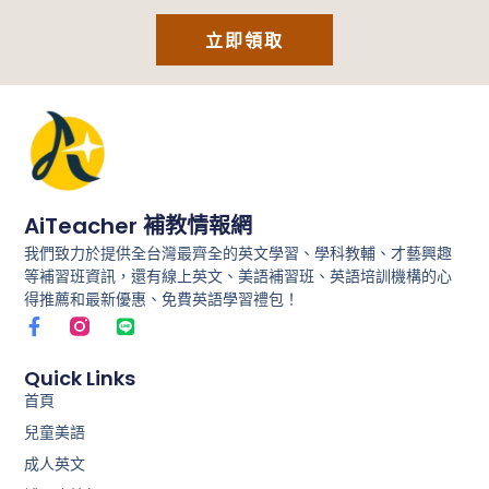
立即領取
AiTeacher 補教情報網
我們致力於提供全台灣最齊全的英文學習、學科教輔、才藝興趣
等補習班資訊，還有線上英文、美語補習班、英語培訓機構的心
得推薦和最新優惠、免費英語學習禮包！
F
L
a
i
c
n
e
e
Quick Links
b
首頁
o
兒童美語
o
k
成人英文
-