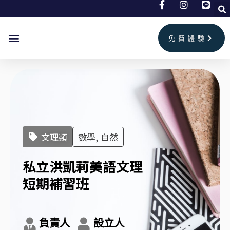
跳
至
主
免費體驗
要
首頁
兒童美語
成人英文
補習班情報
聯絡我們
內
容
文理類
數學, 自然
私立洪凱莉美語文理
短期補習班
負責人
設立人