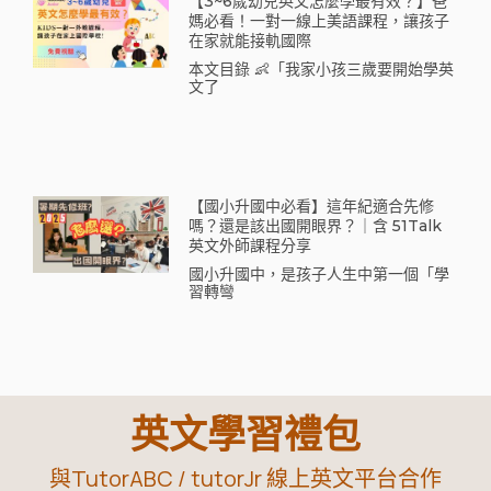
【3~6歲幼兒英文怎麼學最有效？】爸
媽必看！一對一線上美語課程，讓孩子
在家就能接軌國際
本文目錄 👶「我家小孩三歲要開始學英
文了
【國小升國中必看】這年紀適合先修
嗎？還是該出國開眼界？｜含 51Talk
英文外師課程分享
國小升國中，是孩子人生中第一個「學
習轉彎
英文學習禮包
與TutorABC / tutorJr 線上英文平台合作