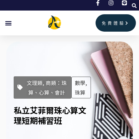
跳
至
主
免費體驗
要
內
容
文理類, 商類：珠
數學,
算、心算、會計
珠算
私立艾菲爾珠心算文
理短期補習班