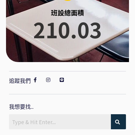
班設總面積
210.03
追蹤我們
我想要找...