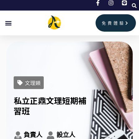
跳
至
主
免費體驗
要
內
容
文理類
私立正鼎文理短期補
習班
負責人
設立人