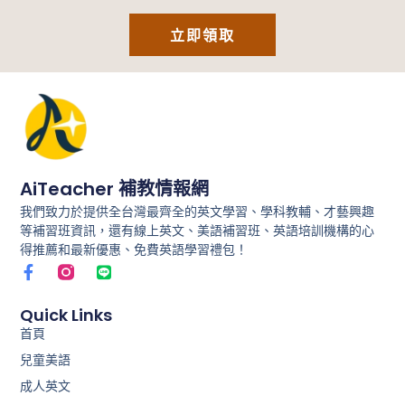
立即領取
AiTeacher 補教情報網
我們致力於提供全台灣最齊全的英文學習、學科教輔、才藝興趣
等補習班資訊，還有線上英文、美語補習班、英語培訓機構的心
得推薦和最新優惠、免費英語學習禮包！
F
L
a
i
c
n
e
e
Quick Links
b
首頁
o
兒童美語
o
k
成人英文
-