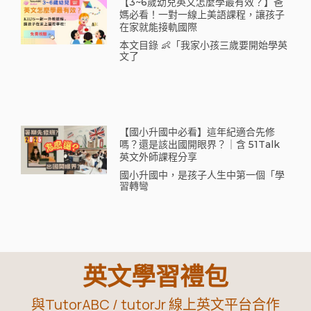
【3~6歲幼兒英文怎麼學最有效？】爸
媽必看！一對一線上美語課程，讓孩子
在家就能接軌國際
本文目錄 👶「我家小孩三歲要開始學英
文了
【國小升國中必看】這年紀適合先修
嗎？還是該出國開眼界？｜含 51Talk
英文外師課程分享
國小升國中，是孩子人生中第一個「學
習轉彎
英文學習禮包
與TutorABC / tutorJr 線上英文平台合作