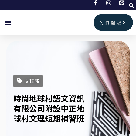
跳
至
主
免費體驗
要
首頁
兒童美語
成人英文
補習班情報
聯絡我們
內
容
文理類
時尚地球村語文資訊
有限公司附設中正地
球村文理短期補習班