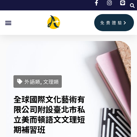
跳
至
主
免費體驗
要
內
容
外語類, 文理類
全球國際文化藝術有
限公司附設臺北市私
立美而頓語文文理短
期補習班