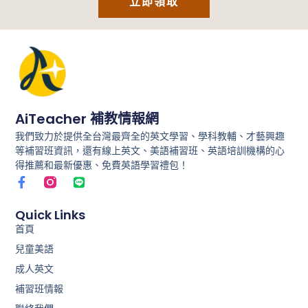
立即領取
AiTeacher 補教情報網
我們致力於提供全台灣最齊全的英文學習、學科教輔、才藝興趣
等補習班資訊，還有線上英文、美語補習班、英語培訓機構的心
得推薦和最新優惠、免費英語學習禮包！
F
L
a
i
c
n
e
e
Quick Links
b
首頁
o
兒童美語
o
k
成人英文
-
f
補習班情報