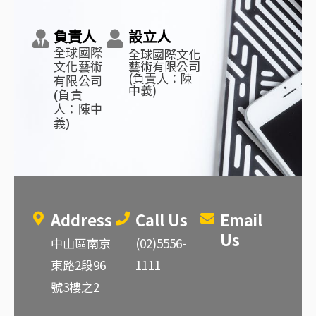
負責人
設立人
全球國際文化
全球國際
藝術有限公司
文化藝術
(負責人：陳
有限公司
中義)
(負責
人：陳中
義)
Address
Call Us
Email
Us
中山區南京
(02)5556-
東路2段96
1111
號3樓之2