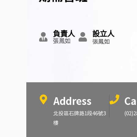
負責人
設立人
張鳳如
張鳳如
Address
Ca
北投區石牌路1段46號3
(02)2
樓