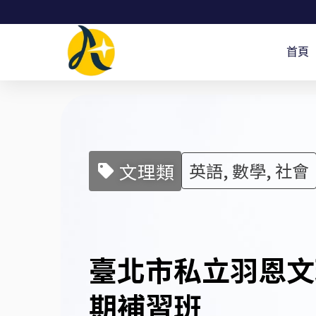
跳
至
首頁
主
要
內
容
文理類
英語, 數學, 社會
臺北市私立羽恩文
期補習班