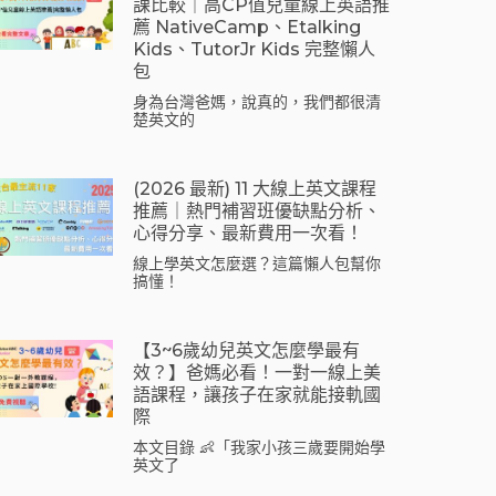
課比較｜高CP值兒童線上英語推
薦 NativeCamp、Etalking
Kids、tutorJr Kids 完整懶人
包
身為台灣爸媽，說真的，我們都很清
楚英文的
(2026 最新) 11 大線上英文課程
推薦｜熱門補習班優缺點分析、
心得分享、最新費用一次看！
線上學英文怎麼選？這篇懶人包幫你
搞懂！
【3~6歲幼兒英文怎麼學最有
效？】爸媽必看！一對一線上美
語課程，讓孩子在家就能接軌國
際
本文目錄 👶「我家小孩三歲要開始學
英文了