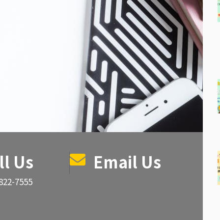
ll Us
Email Us
822-7555