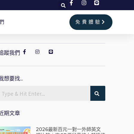
們
免費體驗
追蹤我們
我想要找...
近期文章
2026最新百元一對一外師英文