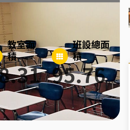
教室面
班設總面
積
積
8.31
95.76