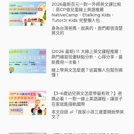
2026最新百元一對一外師英文課比較
｜高CP值兒童線上英語推薦
NativeCamp、Etalking Kids、
TutorJr Kids 完整懶人包
身為台灣爸媽，說真的，我們都很清楚
英文的
(2026 最新) 11 大線上英文課程推薦｜
熱門補習班優缺點分析、心得分享、最
新費用一次看！
線上學英文怎麼選？這篇懶人包幫你搞
懂！
【3~6歲幼兒英文怎麼學最有效？】爸
媽必看！一對一線上美語課程，讓孩子
在家就能接軌國際
本文目錄 👶「我家小孩三歲要開始學英
文了