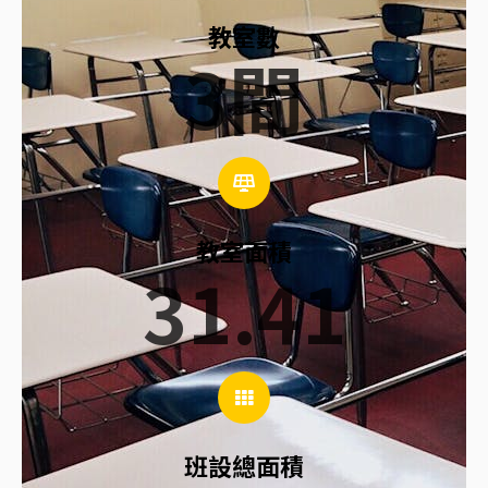
教室數
3
間
教室面積
31.41
班設總面積