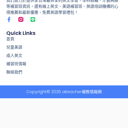
我們致力於提供全台灣最齊全的英文學習、學科教輔、才藝興趣
等補習班資訊，還有線上英文、美語補習班、英語培訓機構的心
得推薦和最新優惠、免費英語學習禮包！
F
L
a
i
c
n
e
e
Quick Links
b
首頁
o
兒童美語
o
k
成人英文
-
f
補習班情報
聯絡我們
Copyright© 2026 aiteacher補教情報網