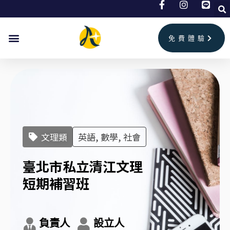
跳
至
主
免費體驗
要
內
容
文理類
英語, 數學, 社會
臺北市私立清江文理
短期補習班
負責人
設立人