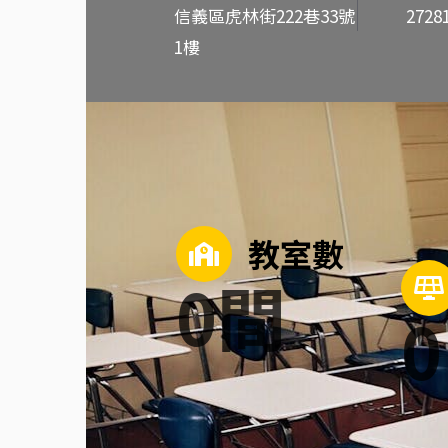
信義區虎林街222巷33號
2728
1樓
教室數
0
間
0