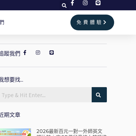
們
免費體驗
追蹤我們
我想要找...
近期文章
2026最新百元一對一外師英文