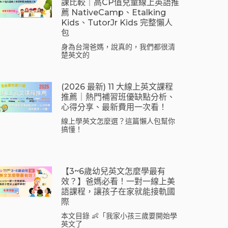
課比較｜高CP值兒童線上英語推
薦 NativeCamp、Etalking
Kids、tutorJr Kids 完整懶人
包
身為台灣爸媽，說真的，我們都很清
楚英文的
(2026 最新) 11 大線上英文課程
推薦｜熱門補習班優缺點分析、
心得分享、最新費用一次看！
線上學英文怎麼選？這篇懶人包幫你
搞懂！
【3~6歲幼兒英文怎麼學最有
效？】爸媽必看！一對一線上美
語課程，讓孩子在家就能接軌國
際
本文目錄 👶「我家小孩三歲要開始學
英文了