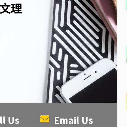
文理
ll Us
Email Us