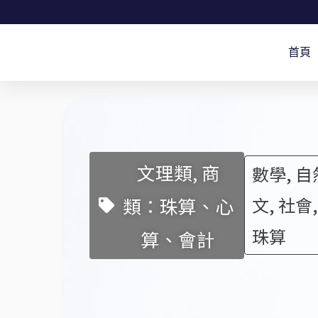
跳
至
首頁
主
要
內
容
文理類, 商
數學, 自
類：珠算、心
文, 社會,
珠算
算、會計