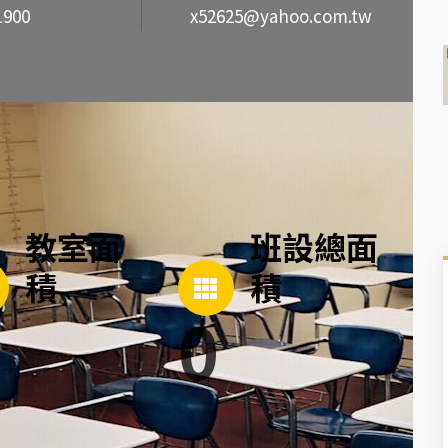
1900
x52625@yahoo.com.tw
教室面
班設總面
積
積
0