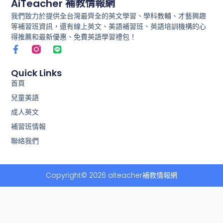
AiTeacher 補教情報網
我們致力於提供全台灣最齊全的英文學習、學科教輔、才藝興趣
等補習班資訊，還有線上英文、美語補習班、英語培訓機構的心
得推薦和最新優惠、免費英語學習禮包！
F
L
a
i
c
n
e
e
Quick Links
b
首頁
o
兒童美語
o
k
成人英文
-
f
補習班情報
聯絡我們
Copyright© 2026 aiteacher補教情報網