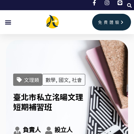
跳
至
主
免費體驗
要
內
容
文理類
數學, 國文, 社會
臺北市私立洺暘文理
短期補習班
負責人
設立人