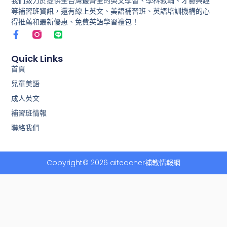
我們致力於提供全台灣最齊全的英文學習、學科教輔、才藝興趣
等補習班資訊，還有線上英文、美語補習班、英語培訓機構的心
得推薦和最新優惠、免費英語學習禮包！
F
L
a
i
c
n
e
e
Quick Links
b
首頁
o
兒童美語
o
k
成人英文
-
f
補習班情報
聯絡我們
Copyright© 2026 aiteacher補教情報網