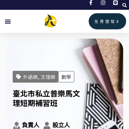
跳
至
主
免費體驗
要
內
容
外語類, 文理類
數學
臺北市私立普樂馬文
理短期補習班
負責人
設立人