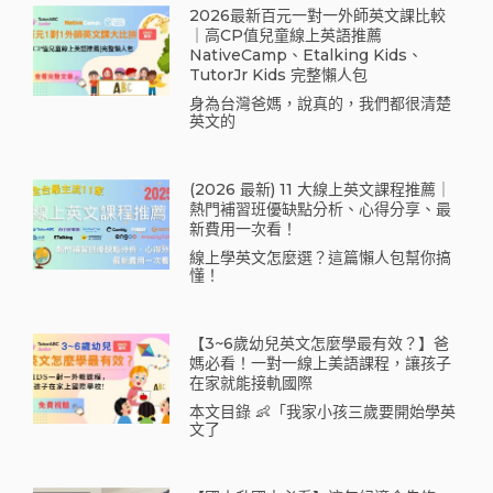
2026最新百元一對一外師英文課比較
｜高CP值兒童線上英語推薦
NativeCamp、Etalking Kids、
TutorJr Kids 完整懶人包
身為台灣爸媽，說真的，我們都很清楚
英文的
(2026 最新) 11 大線上英文課程推薦｜
熱門補習班優缺點分析、心得分享、最
新費用一次看！
線上學英文怎麼選？這篇懶人包幫你搞
懂！
【3~6歲幼兒英文怎麼學最有效？】爸
媽必看！一對一線上美語課程，讓孩子
在家就能接軌國際
本文目錄 👶「我家小孩三歲要開始學英
文了