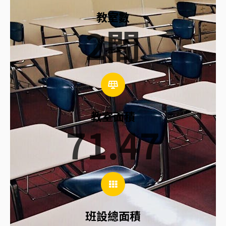
教室數
2
間
教室面積
71.47
班設總面積