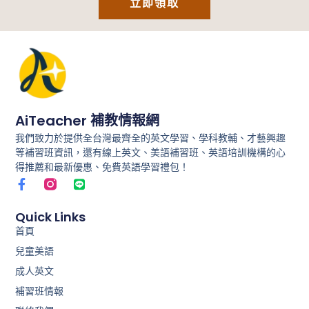
立即領取
AiTeacher 補教情報網
我們致力於提供全台灣最齊全的英文學習、學科教輔、才藝興趣
等補習班資訊，還有線上英文、美語補習班、英語培訓機構的心
得推薦和最新優惠、免費英語學習禮包！
F
L
a
i
c
n
e
e
Quick Links
b
首頁
o
兒童美語
o
k
成人英文
-
f
補習班情報