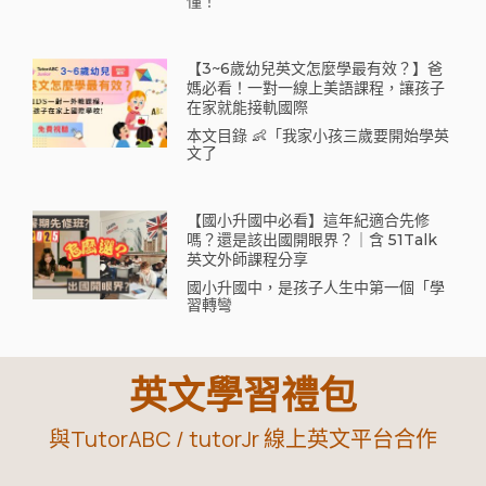
懂！
【3~6歲幼兒英文怎麼學最有效？】爸
媽必看！一對一線上美語課程，讓孩子
在家就能接軌國際
本文目錄 👶「我家小孩三歲要開始學英
文了
【國小升國中必看】這年紀適合先修
嗎？還是該出國開眼界？｜含 51Talk
英文外師課程分享
國小升國中，是孩子人生中第一個「學
習轉彎
英文學習禮包
與TutorABC / tutorJr 線上英文平台合作