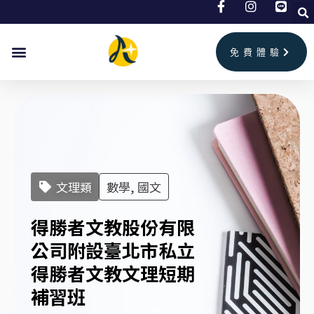
跳
至
主
免費體驗
要
內
容
文理類
數學, 國文
得勝者文教股份有限
公司附設臺北市私立
得勝者文教文理短期
補習班