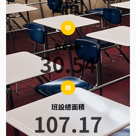
2
間
教室面積
30.54
班設總面積
107.17