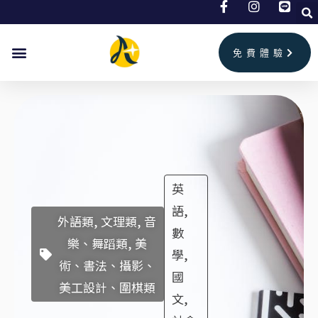
跳
至
主
免費體驗
要
內
容
英
語,
外語類, 文理類, 音
數
樂、舞蹈類, 美
學,
術、書法、攝影、
國
美工設計、圍棋類
文,