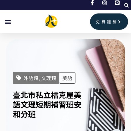
跳
至
主
免費體驗
要
內
容
外語類, 文理類
美語
臺北市私立檑克屋美
語文理短期補習班安
和分班