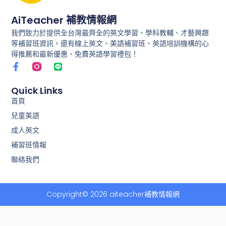
AiTeacher 補教情報網
我們致力於提供全台灣最齊全的英文學習、學科教輔、才藝興趣
等補習班資訊，還有線上英文、美語補習班、英語培訓機構的心
得推薦和最新優惠、免費英語學習禮包！
F
L
a
i
c
n
e
e
Quick Links
b
首頁
o
兒童美語
o
k
成人英文
-
f
補習班情報
聯絡我們
Copyright© 2026 aiteacher補教情報網