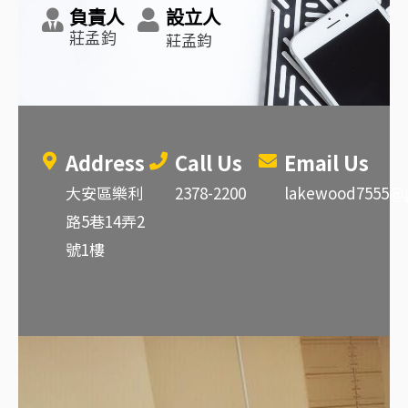
負責人
設立人
莊孟鈞
莊孟鈞
Address
Call Us
Email Us
大安區樂利
2378-2200
lakewood7555@
路5巷14弄2
號1樓