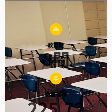
教室數
8
間
教室面積
225.72