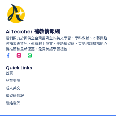
AiTeacher 補教情報網
我們致力於提供全台灣最齊全的英文學習、學科教輔、才藝興趣
等補習班資訊，還有線上英文、美語補習班、英語培訓機構的心
得推薦和最新優惠、免費英語學習禮包！
F
L
a
i
c
n
e
e
Quick Links
b
首頁
o
兒童美語
o
k
成人英文
-
f
補習班情報
聯絡我們