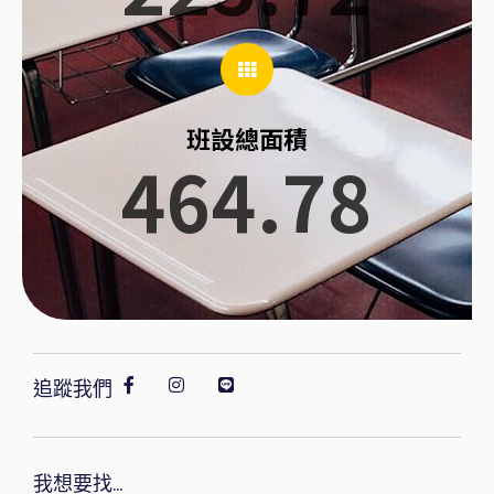
班設總面積
464.78
追蹤我們
我想要找...