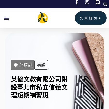
跳
至
主
免費體驗
要
內
容
外語類
英語
英協文教有限公司附
設臺北市私立信義文
理短期補習班