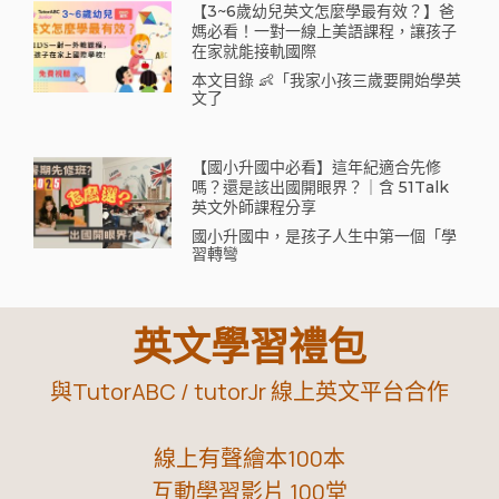
【3~6歲幼兒英文怎麼學最有效？】爸
媽必看！一對一線上美語課程，讓孩子
在家就能接軌國際
本文目錄 👶「我家小孩三歲要開始學英
文了
【國小升國中必看】這年紀適合先修
嗎？還是該出國開眼界？｜含 51Talk
英文外師課程分享
國小升國中，是孩子人生中第一個「學
習轉彎
英文學習禮包
與TutorABC / tutorJr 線上英文平台合作
線上有聲繪本100本
互動學習影片 100堂