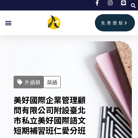
跳
至
主
免費體驗
要
內
容
外語類
英語
美好國際企業管理顧
問有限公司附設臺北
市私立美好國際語文
短期補習班仁愛分班