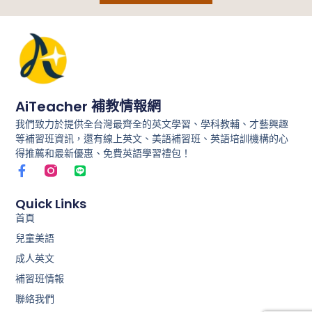
AiTeacher 補教情報網
我們致力於提供全台灣最齊全的英文學習、學科教輔、才藝興趣
等補習班資訊，還有線上英文、美語補習班、英語培訓機構的心
得推薦和最新優惠、免費英語學習禮包！
F
L
a
i
c
n
e
e
Quick Links
b
首頁
o
兒童美語
o
k
成人英文
-
f
補習班情報
聯絡我們