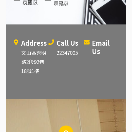
袁甄苡
袁甄苡
Address
Call Us
Email
Us
文山區秀明
22347005
路2段92巷
18號1樓