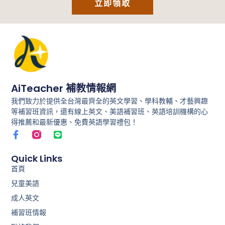
立即領取
AiTeacher 補教情報網
我們致力於提供全台灣最齊全的英文學習、學科教輔、才藝興趣
等補習班資訊，還有線上英文、美語補習班、英語培訓機構的心
得推薦和最新優惠、免費英語學習禮包！
F
L
a
i
c
n
e
e
Quick Links
b
首頁
o
兒童美語
o
k
成人英文
-
f
補習班情報