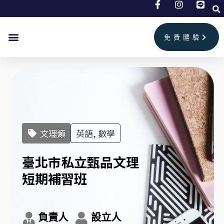
跳
至
主
免費體驗
要
首頁
兒童美語
成人英文
補習班情報
聯絡我們
內
容
文理類
英語, 數學
臺北市私立甄品文理
短期補習班
負責人
設立人