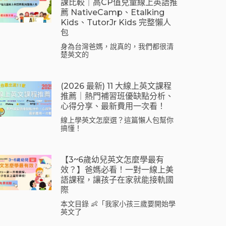
課比較｜高CP值兒童線上英語推
薦 NativeCamp、Etalking
Kids、tutorJr Kids 完整懶人
包
身為台灣爸媽，說真的，我們都很清
楚英文的
(2026 最新) 11 大線上英文課程
推薦｜熱門補習班優缺點分析、
心得分享、最新費用一次看！
線上學英文怎麼選？這篇懶人包幫你
搞懂！
【3~6歲幼兒英文怎麼學最有
效？】爸媽必看！一對一線上美
語課程，讓孩子在家就能接軌國
際
本文目錄 👶「我家小孩三歲要開始學
英文了