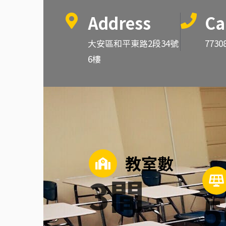
Address
Ca
大安區和平東路2段34號
7730
6樓
教室數
3
間
5