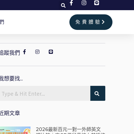
們
免費體驗
追蹤我們
我想要找...
近期文章
2026最新百元一對一外師英文