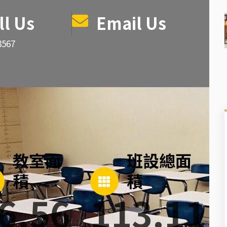
ll Us
Email Us
8567
教室面
班設總面
積
積
6.56
113.11