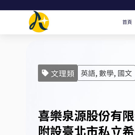
跳
至
首頁
主
要
內
容
文理類
英語, 數學, 國文
喜樂泉源股份有限
附設臺北市私立希