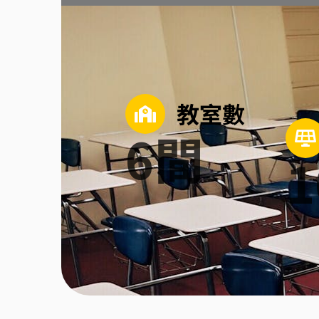
教室數
6
間
1