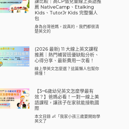
課比較｜高CP值兒童線上英語推
薦 NativeCamp、Etalking
Kids、tutorJr Kids 完整懶人
包
身為台灣爸媽，說真的，我們都很清
楚英文的
(2026 最新) 11 大線上英文課程
推薦｜熱門補習班優缺點分析、
心得分享、最新費用一次看！
線上學英文怎麼選？這篇懶人包幫你
搞懂！
【3~6歲幼兒英文怎麼學最有
效？】爸媽必看！一對一線上美
語課程，讓孩子在家就能接軌國
際
本文目錄 👶「我家小孩三歲要開始學
英文了