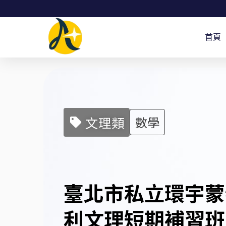
跳
至
首頁
主
要
內
容
文理類
數學
臺北市私立環宇蒙
利文理短期補習班