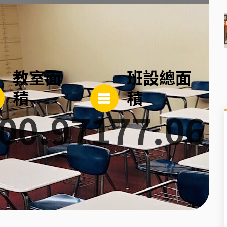
教室面
班設總面
積
積
00.97
177.06