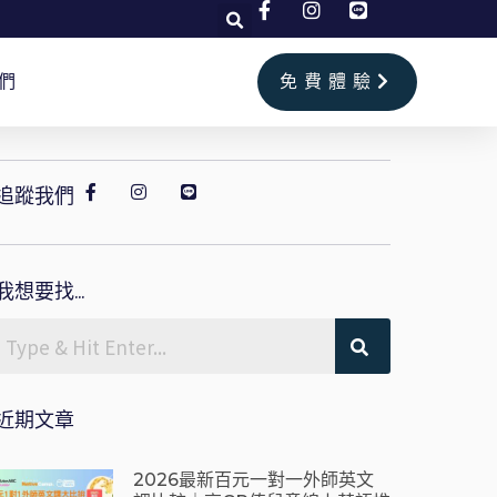
們
免費體驗
追蹤我們
我想要找...
近期文章
2026最新百元一對一外師英文