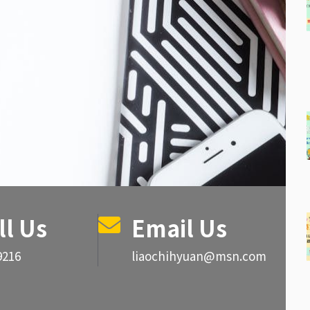
ll Us
Email Us
9216
liaochihyuan@msn.com