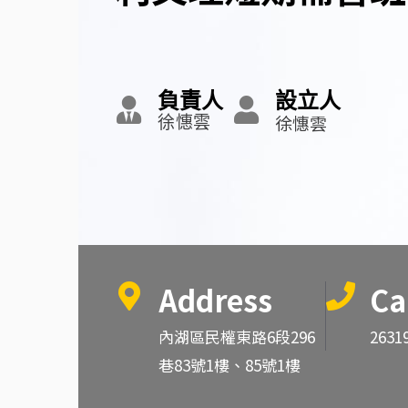
負責人
設立人
徐憓雲
徐憓雲
Address
Ca
內湖區民權東路6段296
2631
巷83號1樓、85號1樓