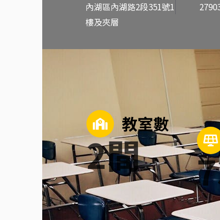
內湖區內湖路2段351號1
2790
樓及夾層
教室數
2
間
7