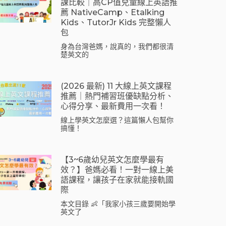
課比較｜高CP值兒童線上英語推
薦 NativeCamp、Etalking
Kids、tutorJr Kids 完整懶人
包
身為台灣爸媽，說真的，我們都很清
楚英文的
(2026 最新) 11 大線上英文課程
推薦｜熱門補習班優缺點分析、
心得分享、最新費用一次看！
線上學英文怎麼選？這篇懶人包幫你
搞懂！
【3~6歲幼兒英文怎麼學最有
效？】爸媽必看！一對一線上美
語課程，讓孩子在家就能接軌國
際
本文目錄 👶「我家小孩三歲要開始學
英文了