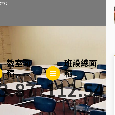
3772
教室面
班設總面
積
積
3.87
112.54