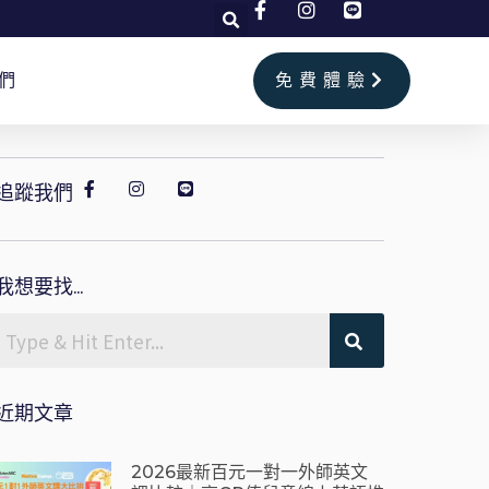
們
免費體驗
追蹤我們
我想要找...
近期文章
2026最新百元一對一外師英文