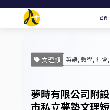
跳
至
首頁
主
要
內
容
文理類
英語, 數學, 社會
夢時有限公司附設
市私立夢塾文理短