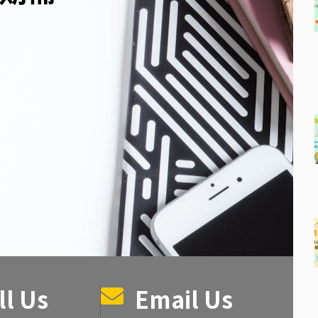
ll Us
Email Us