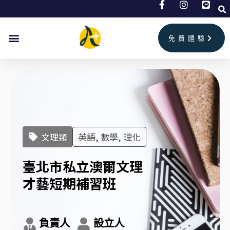
跳
至
主
免費體驗
要
內
容
文理類
英語, 數學, 理化
臺北市私立澳爾文理
才藝短期補習班
負責人
設立人