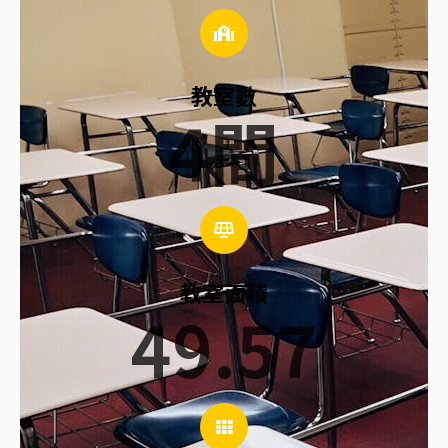
教室數
4
間
教室面積
49.57