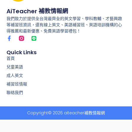
AiTeacher 補教情報網
我們致力於提供全台灣最齊全的英文學習、學科教輔、才藝興趣
等補習班資訊，還有線上英文、美語補習班、英語培訓機構的心
得推薦和最新優惠、免費英語學習禮包！
F
L
a
i
c
n
e
e
Quick Links
b
首頁
o
兒童美語
o
k
成人英文
-
f
補習班情報
聯絡我們
Copyright© 2026 aiteacher補教情報網