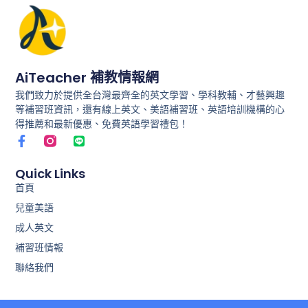
AiTeacher 補教情報網
我們致力於提供全台灣最齊全的英文學習、學科教輔、才藝興趣
等補習班資訊，還有線上英文、美語補習班、英語培訓機構的心
得推薦和最新優惠、免費英語學習禮包！
F
L
a
i
c
n
e
e
Quick Links
b
首頁
o
兒童美語
o
k
成人英文
-
f
補習班情報
聯絡我們