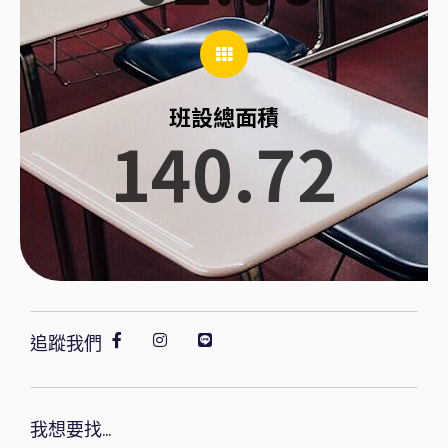
班設總面積
140.72
追蹤我們
我想要找...