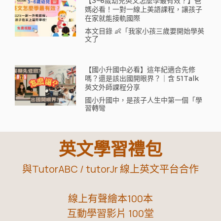
【3~6歲幼兒英文怎麼學最有效？】爸
媽必看！一對一線上美語課程，讓孩子
在家就能接軌國際
本文目錄 👶「我家小孩三歲要開始學英
文了
【國小升國中必看】這年紀適合先修
嗎？還是該出國開眼界？｜含 51Talk
英文外師課程分享
國小升國中，是孩子人生中第一個「學
習轉彎
英文學習禮包
與TutorABC / tutorJr 線上英文平台合作
線上有聲繪本100本
互動學習影片 100堂