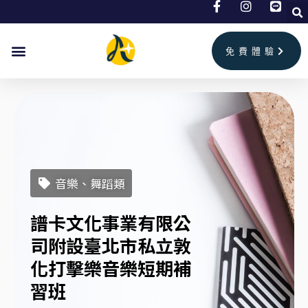
跳
至
主
免費體驗
要
內
容
音樂、舞蹈類
譜卡文化事業有限公
司附設臺北市私立敦
化打擊樂音樂短期補
習班