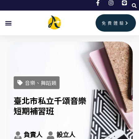
跳
至
主
免費體驗
要
內
容
音樂、舞蹈類
臺北市私立千頌音樂
短期補習班
負責人
設立人