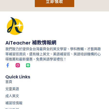
立即領取
AiTeacher 補教情報網
我們致力於提供全台灣最齊全的英文學習、學科教輔、才藝興趣
等補習班資訊，還有線上英文、美語補習班、英語培訓機構的心
得推薦和最新優惠、免費英語學習禮包！
F
L
a
i
c
n
e
e
Quick Links
b
首頁
o
兒童美語
o
k
成人英文
-
f
補習班情報