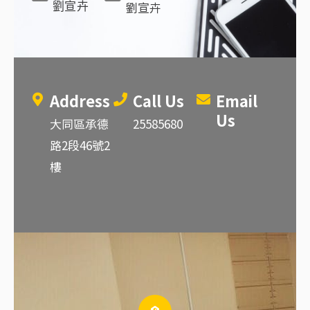
劉宣卉
劉宣卉
Address
Call Us
Email
Us
大同區承德
25585680
路2段46號2
樓