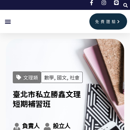
跳
至
主
免費體驗
要
首頁
兒童美語
成人英文
補習班情報
聯絡我們
內
容
文理類
數學, 國文, 社會
臺北市私立勝鑫文理
短期補習班
負責人
設立人