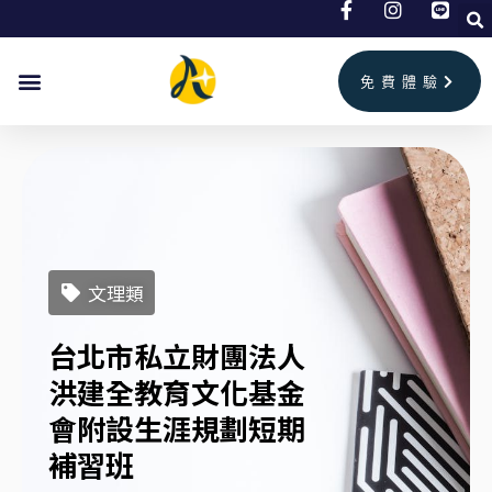
跳
至
主
免費體驗
要
內
容
文理類
台北市私立財團法人
洪建全教育文化基金
會附設生涯規劃短期
補習班