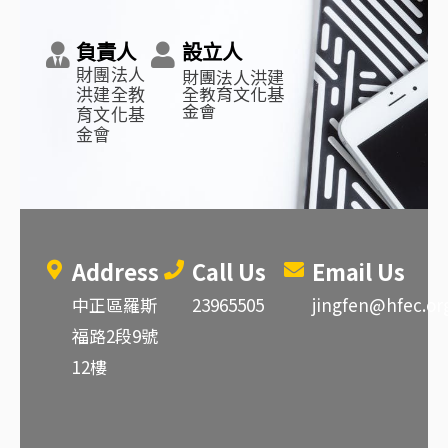
負責人
設立人
財團法人洪建
財團法人
全教育文化基
洪建全教
金會
育文化基
金會
Address
Call Us
Email Us
中正區羅斯
23965505
jingfen@hfec.or
福路2段9號
12樓