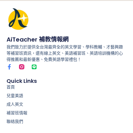
AiTeacher 補教情報網
我們致力於提供全台灣最齊全的英文學習、學科教輔、才藝興趣
等補習班資訊，還有線上英文、美語補習班、英語培訓機構的心
得推薦和最新優惠、免費英語學習禮包！
F
L
a
i
c
n
e
e
Quick Links
b
首頁
o
兒童美語
o
k
成人英文
-
f
補習班情報
聯絡我們