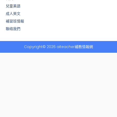
o
兒童美語
o
k
成人英文
-
f
補習班情報
聯絡我們
Copyright© 2026 aiteacher補教情報網