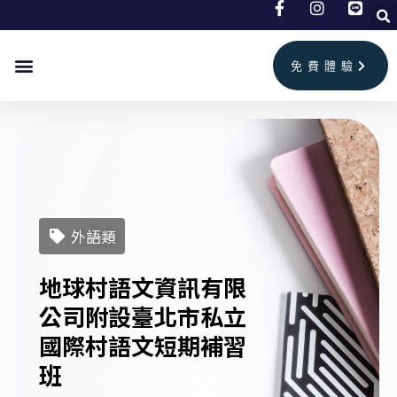
跳
至
主
免費體驗
要
首頁
兒童美語
成人英文
補習班情報
聯絡我們
內
容
外語類
地球村語文資訊有限
公司附設臺北市私立
國際村語文短期補習
班