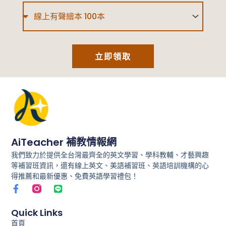
Type
立即領取
AiTeacher 補教情報網
我們致力於提供全台灣最齊全的英文學習、學科教輔、才藝興趣
等補習班資訊，還有線上英文、美語補習班、英語培訓機構的心
得推薦和最新優惠、免費英語學習禮包！
F
L
a
i
c
n
e
e
Quick Links
b
首頁