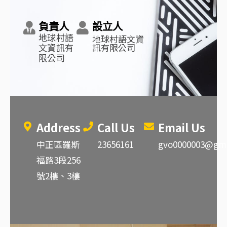
負責人
設立人
地球村語文資
地球村語
訊有限公司
文資訊有
限公司
Address
Call Us
Email Us
中正區羅斯
23656161
gvo0000003@gma
福路3段256
號2樓、3樓