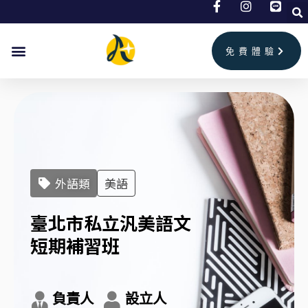
跳
至
主
免費體驗
要
內
容
外語類
美語
臺北市私立汎美語文
短期補習班
負責人
設立人