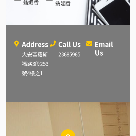
翁媚香
翁媚香
Address
Call Us
Email
Us
大安區羅斯
23685965
福路3段253
號4樓之1