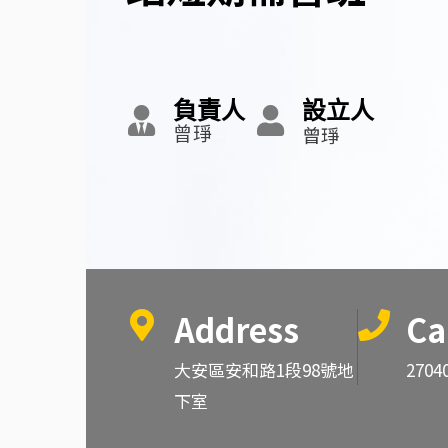
負責人
設立人
曾琤
曾琤
Address
Ca
大安區安和路1段98號地
2704
下室