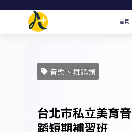
跳
至
首頁
主
要
內
容
音樂、舞蹈類
台北市私立美育音
蹈短期補習班