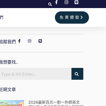
們
免費體驗
追蹤我們
我想要找...
近期文章
2026最新百元一對一外師英文