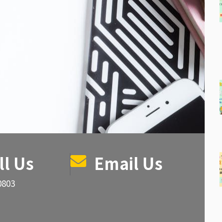
ll Us
Email Us
0803