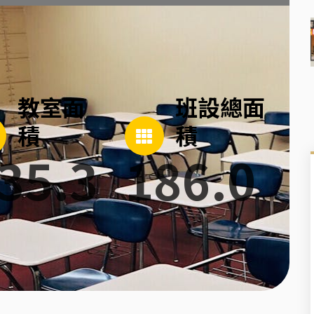
教室面
班設總面
積
積
35.3
186.0