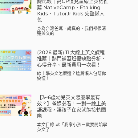
課比較｜高CP值兒童線上英語推
薦 NativeCamp、Etalking
Kids、tutorJr Kids 完整懶人
包
身為台灣爸媽，說真的，我們都很清
楚英文的
(2026 最新) 11 大線上英文課程
推薦｜熱門補習班優缺點分析、
心得分享、最新費用一次看！
線上學英文怎麼選？這篇懶人包幫你
搞懂！
【3~6歲幼兒英文怎麼學最有
效？】爸媽必看！一對一線上美
語課程，讓孩子在家就能接軌國
際
本文目錄 👶「我家小孩三歲要開始學
英文了