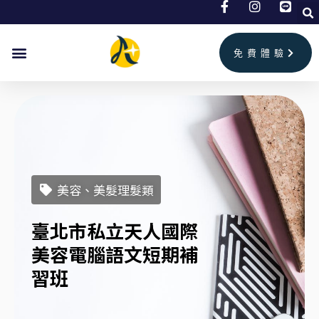
跳
至
主
免費體驗
要
內
容
美容、美髮理髮類
臺北市私立天人國際
美容電腦語文短期補
習班