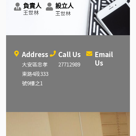
負責人
設立人
王世林
王世林
Address
Call Us
Email
Us
大安區忠孝
27712989
東路4段333
號9樓之1