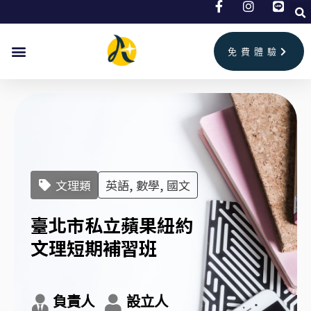
跳
至
主
免費體驗
要
內
容
文理類
英語, 數學, 國文
臺北市私立蘋果紐約
文理短期補習班
負責人
設立人