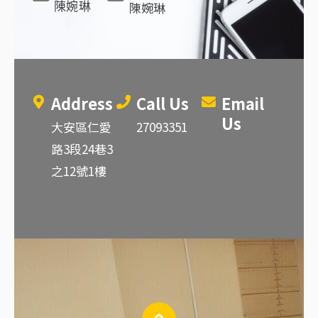
陳婉琳
陳婉琳
Address
Call Us
Email
Us
大安區仁愛
27093351
路3段24巷3
之12號1樓