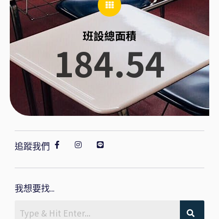
班設總面積
184.54
追蹤我們
我想要找...