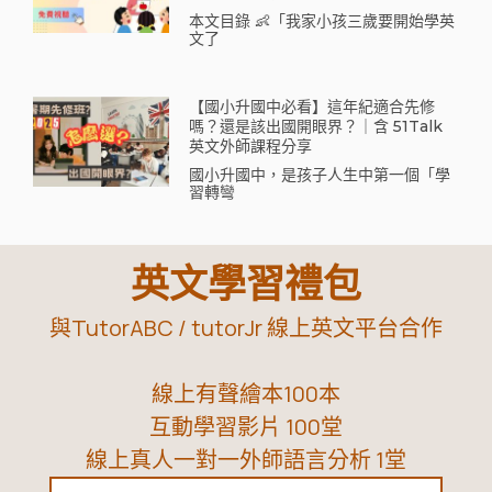
本文目錄 👶「我家小孩三歲要開始學英
文了
【國小升國中必看】這年紀適合先修
嗎？還是該出國開眼界？｜含 51Talk
英文外師課程分享
國小升國中，是孩子人生中第一個「學
習轉彎
英文學習禮包
與TutorABC / tutorJr 線上英文平台合作
線上有聲繪本100本
互動學習影片 100堂
線上真人一對一外師語言分析 1堂
Name