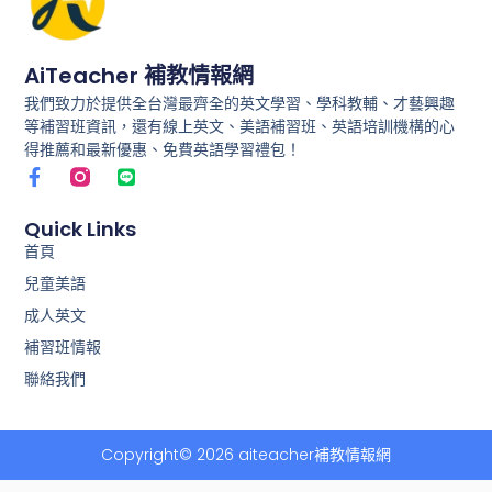
AiTeacher 補教情報網
我們致力於提供全台灣最齊全的英文學習、學科教輔、才藝興趣
等補習班資訊，還有線上英文、美語補習班、英語培訓機構的心
得推薦和最新優惠、免費英語學習禮包！
F
L
a
i
c
n
e
e
Quick Links
b
首頁
o
兒童美語
o
k
成人英文
-
f
補習班情報
聯絡我們
Copyright© 2026 aiteacher補教情報網