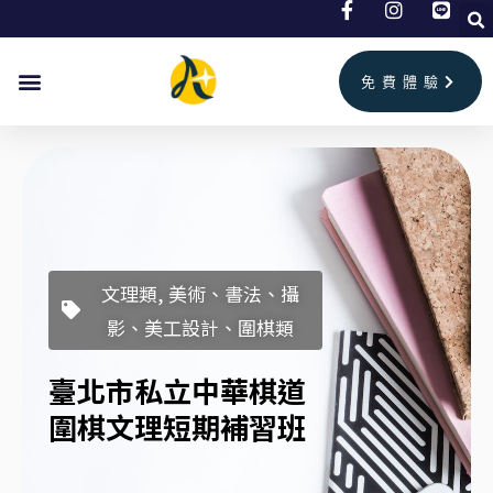
跳
至
主
免費體驗
要
內
容
文理類, 美術、書法、攝
影、美工設計、圍棋類
臺北市私立中華棋道
圍棋文理短期補習班