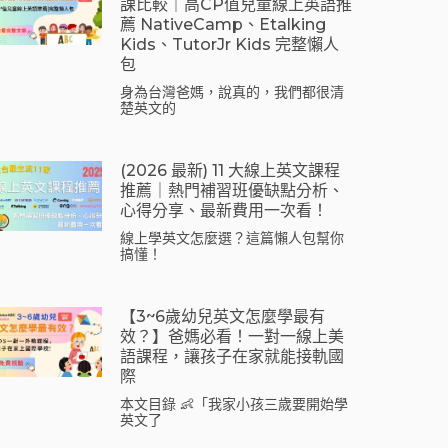
課比較｜高CP值兒童線上英語推
薦 NativeCamp、Etalking
Kids、tutorJr Kids 完整懶人
包
身為台灣爸媽，說真的，我們都很清
楚英文的
(2026 最新) 11 大線上英文課程
推薦｜熱門補習班優缺點分析、
心得分享、最新費用一次看！
線上學英文怎麼選？這篇懶人包幫你
搞懂！
【3~6歲幼兒英文怎麼學最有
效？】爸媽必看！一對一線上美
語課程，讓孩子在家就能接軌國
際
本文目錄 👶「我家小孩三歲要開始學
英文了