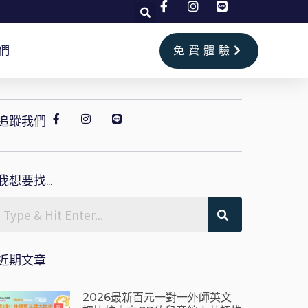
們
免費體驗
追蹤我們
我想要找...
近期文章
2026最新百元一對一外師英文