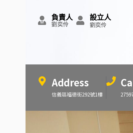
負責人
設立人
劉奕伶
劉奕伶
Address
Ca
信義區福德街292號1樓
2759