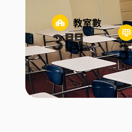
教室數
3
間
3