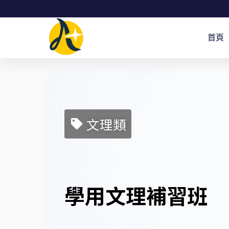
跳
至
首頁
主
要
內
容
文理類
學用文理補習班