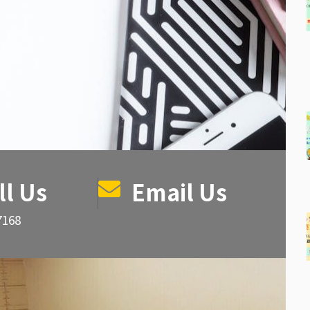
ll Us
Email Us
7168