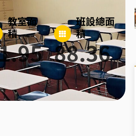
教室面
班設總面
積
積
1.95
88.36