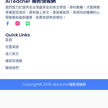
AiTeacher 補教情報網
我們致力於提供全台灣最齊全的英文學習、學科教輔、才藝興趣
等補習班資訊，還有線上英文、美語補習班、英語培訓機構的心
得推薦和最新優惠、免費英語學習禮包！
F
L
a
i
c
n
e
e
Quick Links
b
首頁
o
兒童美語
o
k
成人英文
-
f
補習班情報
聯絡我們
Copyright© 2026 aiteacher補教情報網