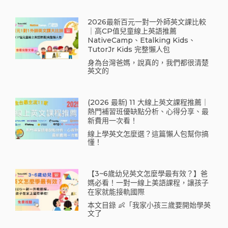
2026最新百元一對一外師英文課比較
｜高CP值兒童線上英語推薦
NativeCamp、Etalking Kids、
TutorJr Kids 完整懶人包
身為台灣爸媽，說真的，我們都很清楚
英文的
(2026 最新) 11 大線上英文課程推薦｜
熱門補習班優缺點分析、心得分享、最
新費用一次看！
線上學英文怎麼選？這篇懶人包幫你搞
懂！
【3~6歲幼兒英文怎麼學最有效？】爸
媽必看！一對一線上美語課程，讓孩子
在家就能接軌國際
本文目錄 👶「我家小孩三歲要開始學英
文了