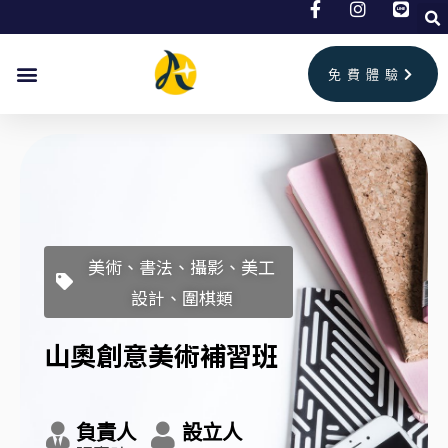
跳
至
主
免費體驗
要
內
容
美術、書法、攝影、美工
設計、圍棋類
山奧創意美術補習班
負責人
設立人