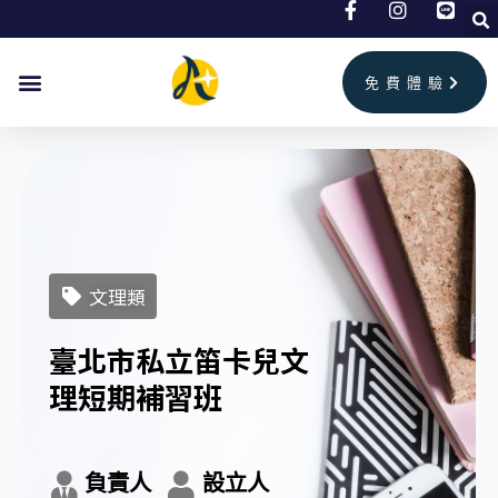
跳
至
主
免費體驗
要
內
容
文理類
臺北市私立笛卡兒文
理短期補習班
負責人
設立人