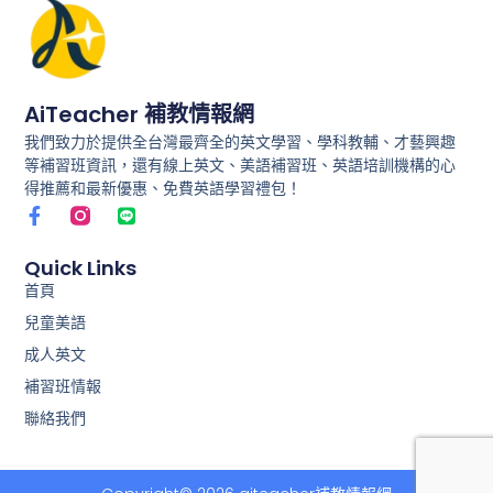
AiTeacher 補教情報網
我們致力於提供全台灣最齊全的英文學習、學科教輔、才藝興趣
等補習班資訊，還有線上英文、美語補習班、英語培訓機構的心
得推薦和最新優惠、免費英語學習禮包！
F
L
a
i
c
n
e
e
Quick Links
b
首頁
o
兒童美語
o
k
成人英文
-
f
補習班情報
聯絡我們