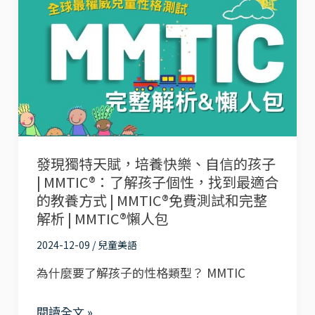
神
現
器！
獨
MMTIC®16
特
型
天
學
賦，
習
培
風
養
格
發現獨特天賦，培養快樂、自信的孩子
快
| MMTIC®：了解孩子個性，找到最適合
懶
樂、
的教養方式 | MMTIC®免費測試和完整
人
自
解析 | MMTIC®懶人包
包
信
2024-12-09
/
兒童美語
的
為什麼要了解孩子的性格類型？ MMTIC
孩
子
閱讀全文 »