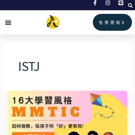
跳
至
主
免費體驗
要
內
容
ISTJ
MMTIC®
探
索
孩
子