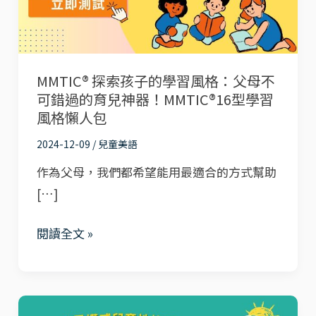
的
學
習
MMTIC® 探索孩子的學習風格：父母不
風
可錯過的育兒神器！MMTIC®16型學習
格：
風格懶人包
父
2024-12-09
/
兒童美語
母
不
作為父母，我們都希望能用最適合的方式幫助
可
[…]
錯
閱讀全文 »
過
的
育
兒
發