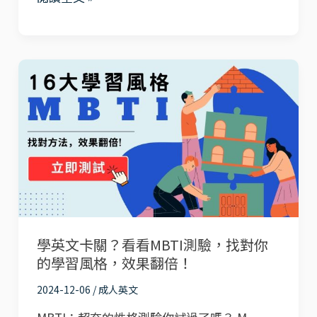
|
MMTIC®：
了
解
學
孩
英
子
文
個
卡
性，
關？
找
看
到
看
最
MBTI
學英文卡關？看看MBTI測驗，找對你
適
測
的學習風格，效果翻倍！
合
驗，
的
找
2024-12-06
/
成人英文
教
對