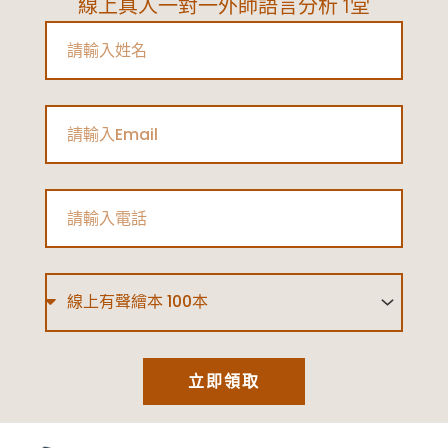
線上真人一對一外師語言分析 1堂
解
Name
析
|
MBTI
Email
懶
人
包
Phone
Type
立即領取