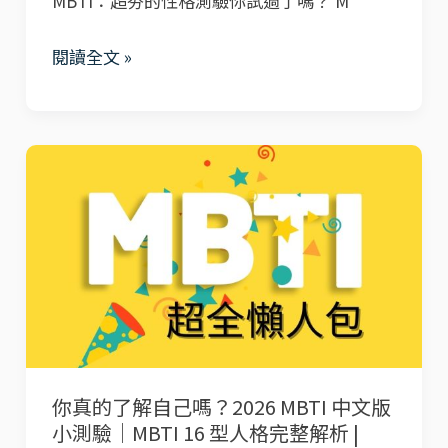
MBTI：超夯的性格測驗你試過了嗎？ M
養
你
方
的
閱讀全文 »
式
學
|
習
MMTIC®
風
你
免
格，
真
費
效
的
測
果
了
試
翻
解
和
倍！
自
完
己
整
嗎？
解
你真的了解自己嗎？2026 MBTI 中文版
2026
析
小測驗｜MBTI 16 型人格完整解析 |
MBTI