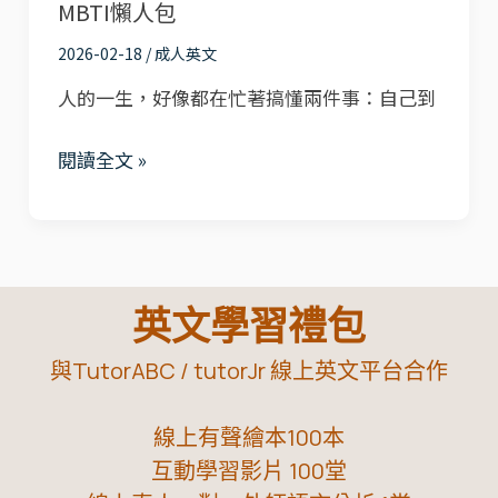
|
MBTI懶人包
中
MMTIC®
2026-02-18
/
成人英文
文
懶
版
人的一生，好像都在忙著搞懂兩件事：自己到
人
小
包
閱讀全文 »
測
驗
｜
MBTI
16
英文學習禮包
型
人
與TutorABC / tutorJr 線上英文平台合作
格
線上有聲繪本100本
完
互動學習影片 100堂
整